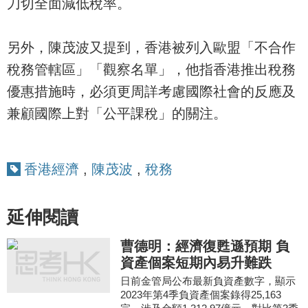
刀切全面減低稅率。
另外，陳茂波又提到，香港被列入歐盟「不合作
稅務管轄區」「觀察名單」，他指香港推出稅務
優惠措施時，必須更周詳考慮國際社會的反應及
兼顧國際上對「公平課稅」的關注。
香港經濟
,
陳茂波
,
稅務
延伸閱讀
曹德明：經濟復甦遜預期 負
資產個案短期內易升難跌
日前金管局公布最新負資產數字，顯示
2023年第4季負資產個案錄得25,163