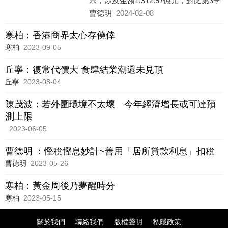
宗，涉及金額1,312.97億元，對比第3季
錄得11,123宗及592.63億元，宗數及金
曹德明
2024-02-08
額按季分別大增1.26倍（14
寒柏：香港商界太心存僥倖
寒柏
2023-09-05
丘寧：復常代價大 食肆結業潮還未見頂
丘寧
2023-08-04
陳茂波：若外圍環境不太壞 今年經濟增長或可達預
測上限
2023-06-05
曹德明 ：慳稅慳息妙計~善用「居所貸款利息」扣稅
曹德明
2023-05-26
寒柏：黃金周後乃夢醒時分
寒柏
2023-05-15
關於我們
聯絡我們
版權聲明
私隱政策