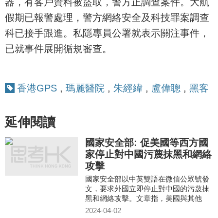
器，有客戶資料被盜取，警方正調查案件。大航
假期已報警處理，警方網絡安全及科技罪案調查
科已接手跟進。私隱專員公署就表示關注事件，
已就事件展開循規審查。
香港GPS
,
瑪麗醫院
,
朱經緯
,
盧偉聰
,
黑客
延伸閱讀
國家安全部: 促美國等西方國
家停止對中國污蔑抹黑和網絡
攻擊
國家安全部以中英雙語在微信公眾號發
文，要求外國立即停止對中國的污蔑抹
黑和網絡攻擊。文章指，美國與其他
「五眼聯盟」國家，編湊散布各種「中
2024-04-02
國黑客威脅」的虛假信息，