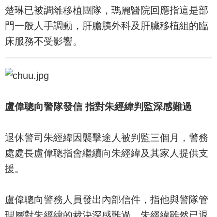
楚琳已被調離移植團隊，瑪麗醫院回應指這是部
門一般人手調動，肝膽胰外科及肝臟移植組的臨
床服務不受影響。
盧偉聰向警隊發信 指對朱經緯判監深感難過
退休警司朱經緯因襲擊途人被判監三個月，警務
處處長盧偉聰指會繼續向朱經緯及其家人提供支
援。
盧偉聰向警務人員發出內部信件，指他與警隊管
理層對朱經緯的裁決深感難過，朱經緯雖然已退