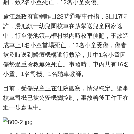
翻，致2名小童死亡，12名小童受傷。
廬江縣政府官網昨日23時通報事件指，3日17時
許，湯池鎮一幼兒園校車在放學送兒童回家途
中，行至湯池鎮馬槽村境內時校車側翻，事故造
成車上1名小童當場死亡，13名小童受傷，傷者
被及時送到醫療機構進行救治，其中1名小童因
傷勢過重搶救無效死亡。事發時，車內共有16名
小童、1名司機、1名隨車教師。
目前，受傷兒童正在住院觀察，情況穩定。肇事
校車司機已被公安機關控制，事故善後工作正在
進一步處理中。