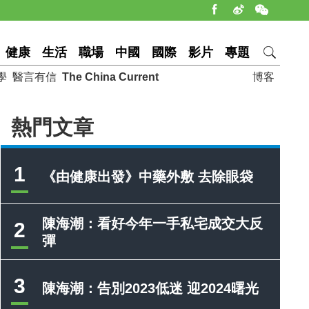
健康
生活
職場
中國
國際
影片
專題
學
醫言有信
The China Current
博客
熱門文章
1
《由健康出發》中藥外敷 去除眼袋
陳海潮：看好今年一手私宅成交大反
2
彈
3
陳海潮：告別2023低迷 迎2024曙光