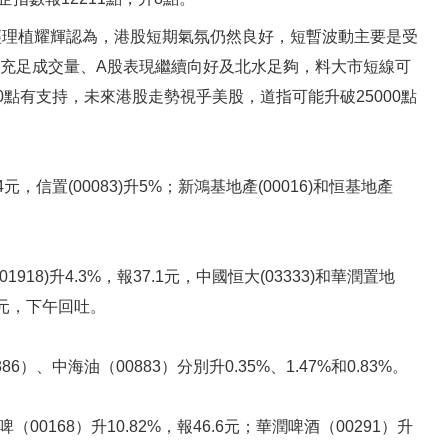
部經理植耀輝認為，港股短期氣氛仍然良好，短暫波動主要是受
持充足成交量、A股表現繼續向好及北水足夠，料大市短線可
00點有支持，未來港股走勢視乎美股，道指可能升破25000點
元，信置(00083)升5%；新鴻基地產(00016)和恒基地產
918)升4.3%，報37.1元，中國恒大(03333)和華潤置地
.22元，下午回吐。
）、中海油（00883）分別升0.35%、1.47%和0.83%。
168）升10.82%，報46.6元；華潤啤酒（00291）升