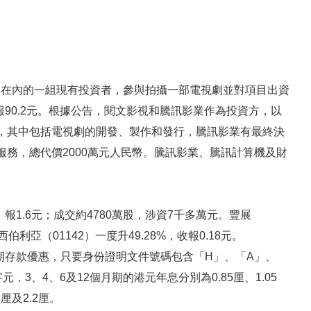
影業在內的一組現有投資者，參與拍攝一部電視劇並對項目出資
1.2%報90.2元。根據公告，閱文影視和騰訊影業作為投資方，以
，其中包括電視劇的開發、製作和發行，騰訊影業有最終決
務，總代價2000萬元人民幣。騰訊影業、騰訊計算機及財
報1.6元；成交約4780萬股，涉資7千多萬元。豐展
西伯利亞（01142）一度升49.28%，收報0.18元。
18」定期存款優惠，只要身份證明文件號碼包含「H」、「A」、
，3、4、6及12個月期的港元年息分別為0.85厘、1.05
8厘及2.2厘。