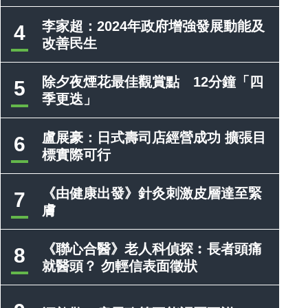
李家超：2024年政府增強發展動能及
4
改善民生
除夕夜煙花最佳觀賞點 12分鐘「四
5
季更迭」
盧展豪：日式壽司店經營成功 擴張目
6
標實際可行
《由健康出發》針灸刺激皮層達至緊
7
膚
《聯心合醫》老人科偵探︰長者頭痛
8
就醫頭？ 勿輕信表面徵狀