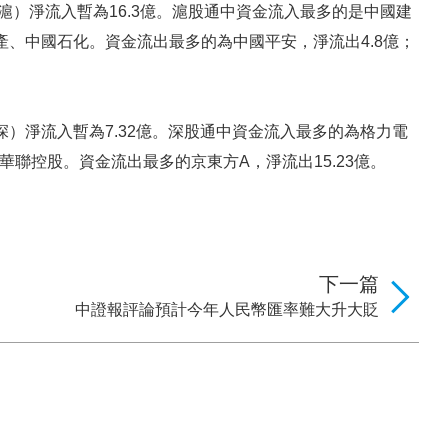
（滬）淨流入暫為16.3億。滬股通中資金流入最多的是中國建
產、中國石化。資金流出最多的為中國平安，淨流出4.8億；
深）淨流入暫為7.32億。深股通中資金流入最多的為格力電
華聯控股。資金流出最多的京東方A，淨流出15.23億。
下一篇
中證報評論預計今年人民幣匯率難大升大貶