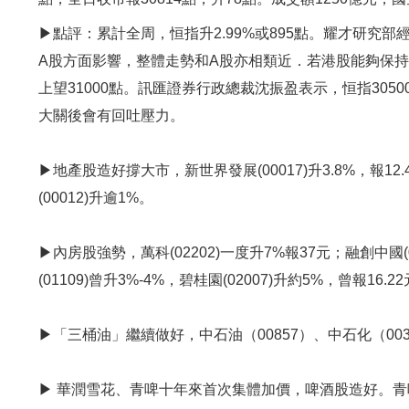
▶點評：累計全周，恒指升2.99%或895點。耀才研究
A股方面影響，整體走勢和A股亦相類近．若港股能夠保
上望31000點。訊匯證券行政總裁沈振盈表示，恒指305
大關後會有回吐壓力。
▶地產股造好撐大市，新世界發展(00017)升3.8%，報12.4
(00012)升逾1%。
▶內房股強勢，萬科(02202)一度升7%報37元；融創中國(01
(01109)曾升3%-4%，碧桂園(02007)升約5%，曾報16
▶「三桶油」繼續做好，中石油（00857）、中石化（00386
▶ 華潤雪花、青啤十年來首次集體加價，啤酒股造好。青啤（00