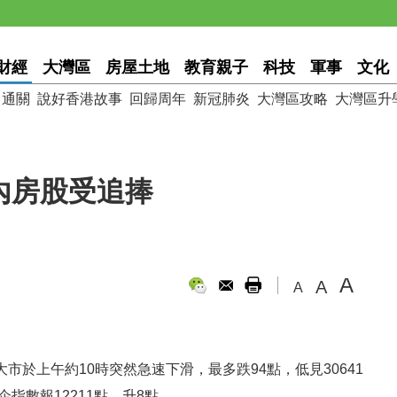
財經
大灣區
房屋土地
教育親子
科技
軍事
文化
通關
說好香港故事
回歸周年
新冠肺炎
大灣區攻略
大灣區升
產內房股受追捧
A
A
A
大市於上午約10時突然急速下滑，最多跌94點，低見30641
企指數報12211點，升8點。