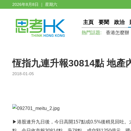
2026年8月8日 ｜ 星期六
主頁
要聞
政治
熱門話題:
香港怎麼辦
恆指九連升報30814點 地
2018-01-05
▶港股連升九日後，今日高開157點或0.5%後稍見回吐。
點，全日收市報30814點，升78點。成交額1250億元，國