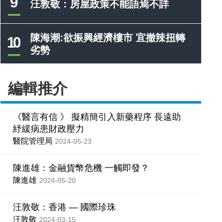
9
汪敦敬：房屋政策不能語焉不詳
陳海潮:欲振興經濟樓市 宜撤辣扭轉
10
劣勢
編輯推介
《醫言有信 》 擬精簡引入新藥程序 長遠助
紓緩病患財政壓力
醫院管理局
2024-05-23
陳進雄：金融貨幣危機 一觸即發？
陳進雄
2024-05-20
汪敦敬：香港 — 國際珍珠
汪敦敬
2024-03-15