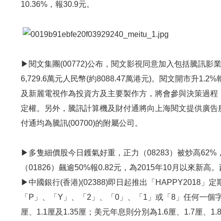
10.36%，報30.9元。
▶閱文集團(00772)公布，閱文影視同意加入包括騰訊
6,729.6萬元人民幣(約8088.47萬港元)。閱文開市升
及新麗電視作為投資方及主要製作方，將會參與決策過程
定權。另外，騰訊計算機及財付通將向上海閱文提供廣告服
付通均為騰訊(00700)的附屬公司。
▶多隻細價股今日鑊氣好重，正力（08283）被炒高62%，
（01826）飆逾50%報0.82元，為2015年10月以來新高。
▶中國銀行(香港)(02388)即日起推出「HAPPY20
「P」、「Y」、「2」、「0」、「1」或「8」任何一個字元
厘、1.1厘及1.35厘；美元年息則分別為1.6厘、1.7厘、1.