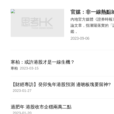
官媒：非一線熱點
內地官方媒體《證券時報
論文章，指瀋陽落實的「
鑑，
2023-09-06
寒柏：或許港股才是一線生機？
寒柏
2023-03-15
【財經專訪】癸卯兔年港股預測 邊啲板塊要留神?
2023-01-27
過肥年 港股收市企穩兩萬二點
2023-01-20