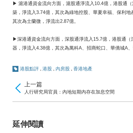
▶ 滬港通資金流向方面，滬股通淨流入10.4億，港股通
築，淨流入3.74億，其次為綠地控股、華夏幸福、保利地
其次為士蘭微，淨流出2.87億。
▶深港通資金流向方面，深股通淨流入15.7億，港股通（
器，淨流入4.38億，其次為萬科A、招商蛇口、華僑城A、
港股點評
,
港股
,
內房股
,
香港地產
上一篇
人行研究局官員：內地短期內存在加息空間
延伸閱讀