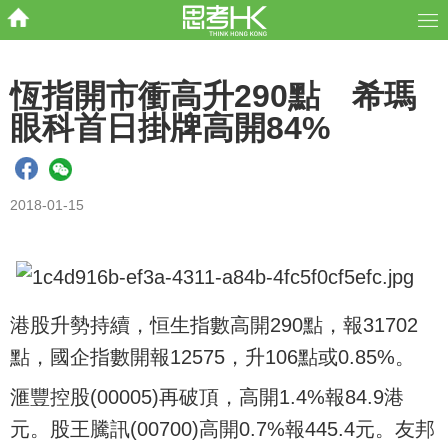
恆指開市衝高升290點 希瑪
眼科首日掛牌高開84%
2018-01-15
港股升勢持續，恒生指數高開290點，報31702
點，國企指數開報12575，升106點或0.85%。
滙豐控股(00005)再破頂，高開1.4%報84.9港
元。股王騰訊(00700)高開0.7%報445.4元。友邦