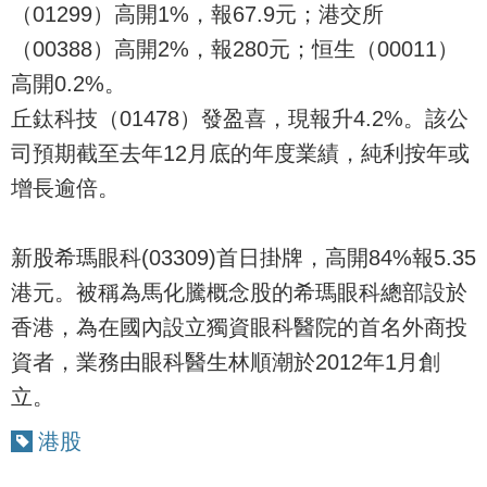
（01299）高開1%，報67.9元；港交所
（00388）高開2%，報280元；恒生（00011）
高開0.2%。
丘鈦科技（01478）發盈喜，現報升4.2%。該公
司預期截至去年12月底的年度業績，純利按年或
增長逾倍。
新股希瑪眼科(03309)首日掛牌，高開84%報5.35
港元。被稱為馬化騰概念股的希瑪眼科總部設於
香港，為在國內設立獨資眼科醫院的首名外商投
資者，業務由眼科醫生林順潮於2012年1月創
立。
港股