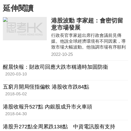
延伸閱讀
港股波動 李家超：會密切留
意市場發展
行政長官李家超出席行政會議前見傳
媒。他說全球經濟環境有不同因素，導
致市場大幅波動。他強調市場有序順利
進行，政府會密切留意市場發展。
2022-10-25
醒晨快報：財政司回應大跌市稱適時加固防衞
2020-03-10
五窮月開局恆指偏軟 港股收市跌84點
2018-05-02
港股收報升527點 內銀股成升市火車頭
2018-04-30
港股升272點全周累跌138點 中資電訊股有支持