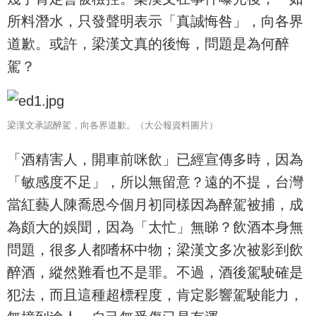
所料潛水，只發聲明表示「真誠悔咎」，向各界
道歉。或許，梁漢文真的後悔，問題是為何醉
駕？
梁漢文承認醉駕，向各界道歉。（大公報資料圖片）
「酒精害人，開車前咪飲」已經宣傳多時，因為
「敏感度不足」，所以無留意？遠的不提，台灣
當紅藝人陳喬恩今個月初同樣因為醉駕被捕，成
為頗大的娛聞，因為「太忙」無睇？飲酒本身無
問題，很多人都嗜杯中物；梁漢文多次被影到飲
醉酒，縱然難看也不是罪。不過，酒後駕駛確是
犯法，而且這種超標程度，肯定影響駕駛能力，