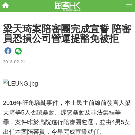
梁天琦案陪審團完成宣誓 陪審
員恐損公司營運提豁免被拒
2018-02-21
2016年旺角騷亂事件，本土民主前線前發言人梁
天琦等5人否認暴動、煽惑暴動及非法集結等
罪，案件昨於高院進行陪審團遴選，並由4男5女
出任本案陪審員，今早完成宣誓就任。