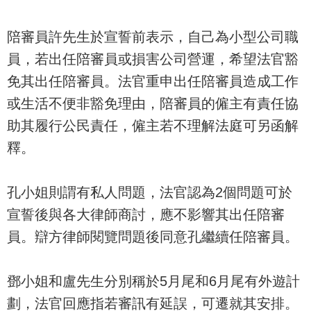
陪審員許先生於宣誓前表示，自己為小型公司職
員，若出任陪審員或損害公司營運，希望法官豁
免其出任陪審員。法官重申出任陪審員造成工作
或生活不便非豁免理由，陪審員的僱主有責任協
助其履行公民責任，僱主若不理解法庭可另函解
釋。
孔小姐則謂有私人問題，法官認為2個問題可於
宣誓後與各大律師商討，應不影響其出任陪審
員。辯方律師閱覽問題後同意孔繼續任陪審員。
鄧小姐和盧先生分別稱於5月尾和6月尾有外遊計
劃，法官回應指若審訊有延誤，可遷就其安排。