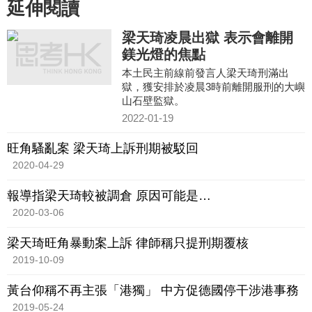
延伸閱讀
梁天琦凌晨出獄 表示會離開
鎂光燈的焦點
本土民主前線前發言人梁天琦刑滿出
獄，獲安排於凌晨3時前離開服刑的大嶼
山石壁監獄。
2022-01-19
旺角騷亂案 梁天琦上訴刑期被駁回
2020-04-29
報導指梁天琦較被調倉 原因可能是…
2020-03-06
梁天琦旺角暴動案上訴 律師稱只提刑期覆核
2019-10-09
黃台仰稱不再主張「港獨」 中方促德國停干涉港事務
2019-05-24