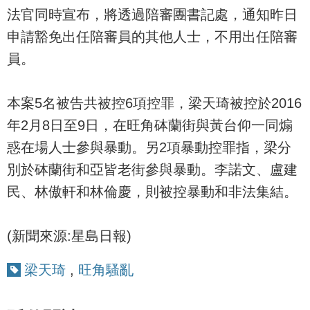
法官同時宣布，將透過陪審團書記處，通知昨日
申請豁免出任陪審員的其他人士，不用出任陪審
員。
本案5名被告共被控6項控罪，梁天琦被控於2016
年2月8日至9日，在旺角砵蘭街與黃台仰一同煽
惑在場人士參與暴動。另2項暴動控罪指，梁分
別於砵蘭街和亞皆老街參與暴動。李諾文、盧建
民、林傲軒和林倫慶，則被控暴動和非法集結。
(新聞來源:星島日報)
梁天琦
,
旺角騷亂