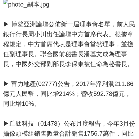
▶ 博鰲亞洲論壇公佈新一屆理事會名單，前人民
銀行行長周小川出任論壇中方首席代表。根據章
程規定，中方首席代表是理事會當然理事，並擔
任副理事長。聯合國前秘書長潘基文成為理事
長，中國外交部副部長李保東被任命為秘書長。
▶ 富力地產(02777)公告，2017年淨利潤211.86
億元人民幣，同比增214%；營收592.78億元，
同比增10%。
▶丘鈦科技（01478）公布月度報告，今年3月份
攝像頭模組銷售數量合計銷售1756.7萬件，同比