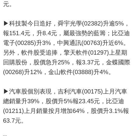
元。
▶科技製今日造好，舜宇光學(02382)升逾5%，
報151.4元，升8.4元，屬最強勢的藍籌；比亞迪
電子(00285)升3%，中興通訊(00763)升近6%。
另外，軟件股受追捧，擎天軟件(01297)上星期
回購股份，股價急升25%，報3.37元，金蝶國際
(00268)升12%，金山軟件(03888)升4%。
▶汽車股個別表現，吉利汽車(00175)上月汽車
總銷量升39%，股價升5%報23.45元，比亞迪
(01211)上月銷量按月增加64%，股價升3.1%報
63.7元。