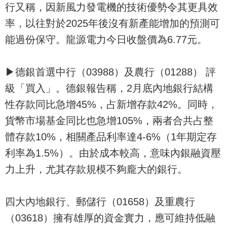
行又稱，因新風力發電機的技術優勢令其更具效
率，以往對於2025年後沒有新產能增加的預測可
能過份保守。龍源電力今日收盤價為6.77元。
▶德銀首選中行（03988）及農行（01288） 評
級「買入」。德銀報告稱，2月底內地銀行結構
性存款同比急增45%，占新增存款42%。同時，
貨幣市場基金同比也急增105%，兩者合共占整
體存款10%，相關產品利率達4-6%（1年期定存
利率為1.5%）。由於成本較高，意味內銀融資壓
力上升，尤其存款規模不夠龐大的銀行。
四大內地銀行、郵儲行（01658）及重農行
（03618）擁有雄厚的資金實力，應可維持低融