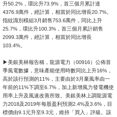
升50.2%，環比升73.9%，首三個月累計達
4376.9萬件，經計算，相當於同比增長20.7%。
指紋識別模組3月銷售753.6萬件，同比上升
25.7%，環比升100.3%，首三個月累計銷售
2099.3萬件，經計算，相當於同比增長
103.4%。
▶美銀美林報告稱，龍源電力（00916）公佈首
季風電數據，意味產能使用時數同比上升16%，
高於該行預測的11%，主要由於3月棄風率由一
年前的11%下調至6.7%，加上新增風力發電機使
用率上升及風速改善所致。美銀美林上調龍源電
力2018及2019年每股盈利預測2.4%及3.6%，目
標價由9.1元升至9.3元，維持「買入」評級。該