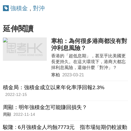
強積金
,
對沖
延伸閱讀
寒柏：為何很多港商都沒有對
沖利息風險？
香港的「超低息期」，甚至乎比美國更
長更持久。在這大環境下，港商大都忘
掉利息風險，還做什麼「對沖」？
寒柏
2023-03-21
積金局：強積金成立以來年化率淨回報2.3%
2022-12-15
周顯：明年強積金怎可能賺回損失？
周顯
2022-11-14
駿隆 : 6月強積金人均蝕7773元 指市場短期仍較波動