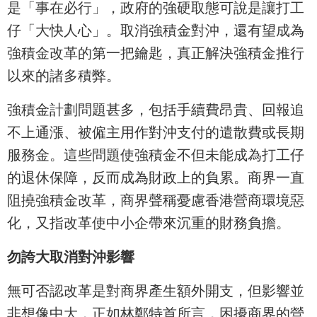
是「事在必行」，政府的強硬取態可說是讓打工
仔「大快人心」。取消強積金對沖，還有望成為
強積金改革的第一把鑰匙，真正解決強積金推行
以來的諸多積弊。
強積金計劃問題甚多，包括手續費昂貴、回報追
不上通漲、被僱主用作對沖支付的遣散費或長期
服務金。這些問題使強積金不但未能成為打工仔
的退休保障，反而成為財政上的負累。商界一直
阻撓強積金改革，商界聲稱憂慮香港營商環境惡
化，又指改革使中小企帶來沉重的財務負擔。
勿誇大取消對沖影響
無可否認改革是對商界產生額外開支，但影響並
非想像中大，正如林鄭特首所言，困擾商界的營