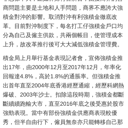
商問題主要是土地和人手問題，商界不應誇大強
積金對沖的影響。取消對沖有利強積金徹底改
革。目前對沖制度下，每名打工仔強積金戶口均
分為自己及僱主供款，共兩個帳目，使管理成本
上升，故改革推行後可大大減低強積金管理費。
積金局上月舉行基金表現記者會，宣佈強積金推
出17年，由2000年12月至2017年12月，年率化
回報達4.8%，高於1.8%的通脹率。但強積金推
出首年直至2004年底香港經歷通縮，經歷科網熱
爆破、2003年沙士。扣除這段時期，強積金都斷
斷續續跑輸大市，直至2016年底之後受惠於股市
強勁表現。當中有部份強積金供應商表現較優
秀，但半自由行下，僱員無奈亦只能轉移自己那