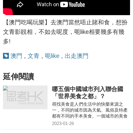
【澳門吃喝玩樂】去澳門當然唔止賭和食，想扮
文青影靚相，不如去呢度，呃like相要幾多有幾
多!
澳門
,
文青
,
呃like
,
出走澳門
延伸閱讀
哪五個中國城市列入聯合國
「世界美食之都」？
尋找美食是人們生活中的快樂來源之
一，不同的城市因為天氣、風俗及特產
都有不同的手本美食。一個城市的美食
文化反映出不一樣的魅力，如果這個城
2023-01-26
市被聯合國評為「世界美食