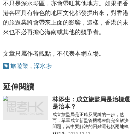
不只是深水埗區，亦會帶旺其他地方。如果把香
港各區具有特色的地區文化都發掘出來，對香港
的旅遊業將會帶來正面的影響，這樣，香港的未
來也不必再擔心海南或其他的競爭者。
文章只屬作者觀點，不代表本網立場。
旅遊業
,
深水埗
延伸閱讀
林添生：成立旅監局是治標還
是治本？
成立旅監局是正確及關鍵的一步，然
而，單單成立新監管機構未能完全解決
問題，當中要解決的困難還包括兩地執
法協調、法律漏洞和宣傳教育不足。
林添生
2018-12-17