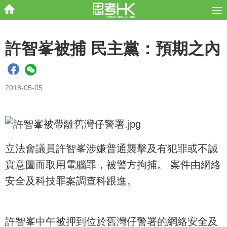
許智峯被捕 民主黨：預期之內
2018-05-05
立法會議員許智峯涉嫌普通襲擊及有犯罪或不誠
實意圖而取用電腦罪，被警方拘捕。 案件由網絡
安全及科技罪案調查科跟進。
許智峯中午被押到位於舊灣仔警署的網絡安全及