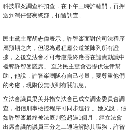
科技罪案調查科扣查，在下午三時許離開，再押
送到灣仔警察總部，扣留調查。
民主黨主席胡志偉表示，許智峯面對的司法程序
屬預期之內，但認為過程應公道並陳列所有證
據，之後立法會才可考慮最終應否在譴責動議中
褫奪許智峯議席。 至於民主黨會否提供法律幫
助，他說，許智峯團隊有自己考量，要尊重他們
的考慮，現階段無收到有關訊息。
立法會議員梁美芬指立法會已成立調查委員會調
查，相信刑事檢控程序可同步進行 。她又說，假
如許智峯最終被法庭判監超過1個月，經立法會
出席會議的議員三分之二通過解除其職務，許智