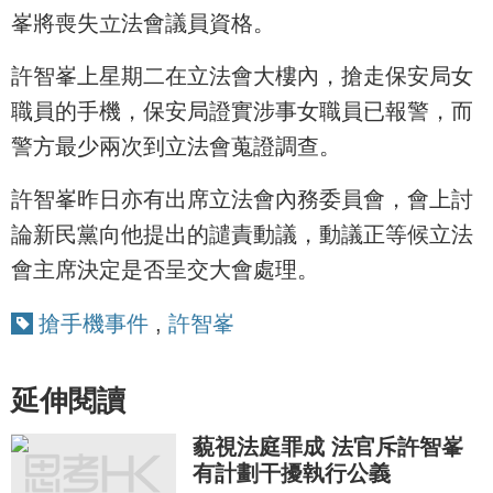
峯將喪失立法會議員資格。
許智峯上星期二在立法會大樓內，搶走保安局女
職員的手機，保安局證實涉事女職員已報警，而
警方最少兩次到立法會蒐證調查。
許智峯昨日亦有出席立法會內務委員會，會上討
論新民黨向他提出的譴責動議，動議正等候立法
會主席決定是否呈交大會處理。
搶手機事件
,
許智峯
延伸閱讀
藐視法庭罪成 法官斥許智峯
有計劃干擾執行公義