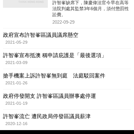
許智峯缺席下，陳慶偉法官今早在高等
法院判處其監禁3年6個月，須付懲罰性
訟費。
2022-09-29
政府宣布許智峯區議員議席懸空
2021-05-29
許智峯宣布抵澳 稱申請庇護是「最後選項」
2021-03-09
搶手機案上訴許智峯無到庭 法庭駁回案件
2021-01-26
政府停發開支 許智峯區議員辦事處停運
2021-01-19
許智峯流亡 遭民政局停發區議員薪津
2020-12-16