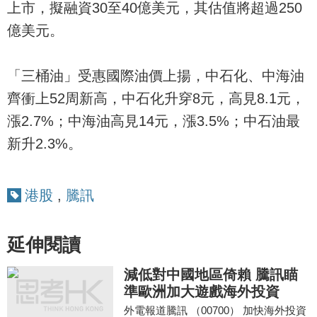
上市，擬融資30至40億美元，其估值將超過250
億美元。
「三桶油」受惠國際油價上揚，中石化、中海油
齊衝上52周新高，中石化升穿8元，高見8.1元，
漲2.7%；中海油高見14元，漲3.5%；中石油最
新升2.3%。
港股
,
騰訊
延伸閱讀
減低對中國地區倚賴 騰訊瞄
準歐洲加大遊戲海外投資
外電報道騰訊 （00700） 加快海外投資