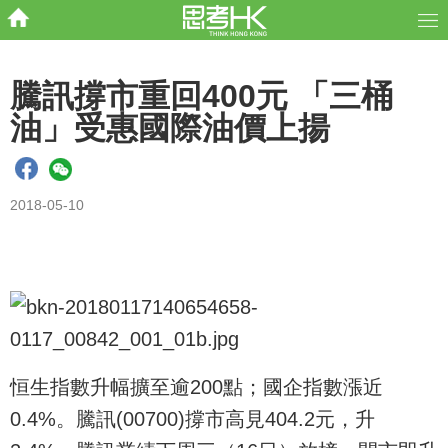
騰訊撐市重回400元 「三桶
油」受惠國際油價上揚
2018-05-10
恒生指數升幅擴至逾200點；國企指數漲近
0.4%。騰訊(00700)撐市高見404.2元，升