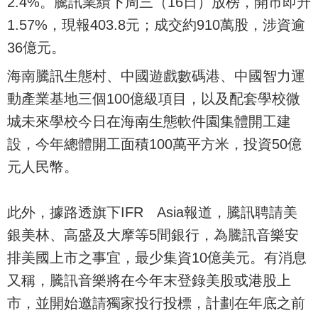
2.4%。騰訊業績下周三（16日）放榜，開市即升
1.57%，現報403.8元；成交約910萬股，涉資逾
36億元。
海南騰訊生態村、中國遊戲數碼港、中國智力運
動產業基地三個100億級項目，以及配套學校微
城未來學校今日在海南生態軟件園集體開工建
設，今年總體開工面積100萬平方米，投資50億
元人民幣。
此外，據路透旗下IFR Asia報道，騰訊聘請美
銀美林、高盛及大摩等5間銀行，為騰訊音樂安
排美國上市之事宜，最少集資10億美元。有消息
又稱，騰訊音樂將在今年末登錄美股或港股上
市，並開始邀請獨家投行投標，計劃在年底之前