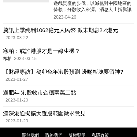
遊戲資產的步伐，以減低對中國地區的
倚賴，分散收入來源。消息人士指騰訊
去年減持新投資步伐，未來將會透過投
2023-04-26
資或收購遊戲工作室，加
騰訊上季純利1062億元人民幣 派末期息2.4港元
2023-03-22
寒柏：或許港股才是一線生機？
寒柏
2023-03-15
【財經專訪】癸卯兔年港股預測 邊啲板塊要留神?
2023-01-27
過肥年 港股收市企穩兩萬二點
2023-01-20
滬深港通擬擴大選股範圍徵求意見
2023-01-20
關於我們
聯絡我們
版權聲明
私隱政策