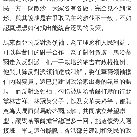
民一方一盤散沙，大家各有各做，完全見不到隊
形。與其說成是在爭取民主的步伐不一致，不如
認真想想如何找出能統合泛民的良策。
馬來西亞的反對派領袖，為了理念和人民利益，
可以與昔日的對手合作。為了對付貪腐，馬哈蒂
爾走入反對派，把一手栽培的納吉布政權推倒。
他與其餘反對派領袖達成和解，委任華裔領袖擔
任內閣要員，這已是建制政治家出身的氣量的體
現。而反對派領袖，包括被馬哈蒂爾打壓的行動
黨林吉祥、林冠英父子，以及安華夫婦等，都願
意為大局而與馬哈蒂爾諒解，共同成立希望聯
盟，讓馬哈蒂爾擔當總理多一回，挑選優秀人選
接班。單是這份膽識，香港部分建制和泛民的政