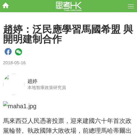
趙婷：泛民應學習馬國希盟 與
開明建制合作
2018-05-16
趙婷
本地智庫政策研究員
馬來西亞人民憑著投票，迎來建國六十年首次政
黨輪替。執政國陣大敗收場，前總理馬哈蒂爾出