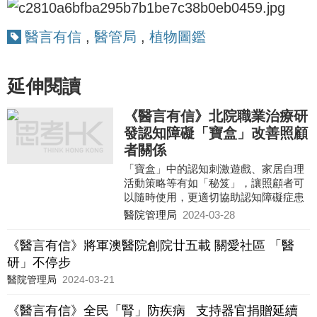
醫言有信
,
醫管局
,
植物圖鑑
延伸閱讀
《醫言有信》北院職業治療研
發認知障礙「寶盒」改善照顧
者關係
「寶盒」中的認知刺激遊戲、家居自理
活動策略等有如「秘笈」，讓照顧者可
以隨時使用，更適切協助認知障礙症患
者重拾自理能力。 認知障礙症是一種腦
醫院管理局
2024-03-28
部退化疾病，患者的認
《醫言有信》將軍澳醫院創院廿五載 關愛社區 「醫
研」不停步
醫院管理局
2024-03-21
《醫言有信》全民「腎」防疾病 支持器官捐贈延續