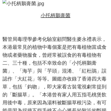
小托柄鵝膏菌
醫管局毒理學參考化驗室顧問醫生麥永禮表示，
本港最常見的植物中毒個案是把有毒植物當成食
物或者藥物服食，曾經常被誤食的有毒植物有
二、三十種，包括不幸致命的「小托柄鵝膏
菌」、「海芋」與「芋頭」混淆、「紅杜鵑」誤
認作「大紅花」等等。圖鑑亦收錄了香港四大毒
草，包括「鈎吻」，即大家看古裝電視劇常提到
的「斷腸草」。「本港曾有家人用五指毛桃煲飲
用後中毒，原來因為湯料被斷腸草根污染，有可
能是因為採摘五指毛桃不小心將長於附近的斷腸