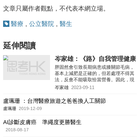
文章只屬作者觀點，不代表本網立場。
醫療
,
公立醫院
,
醫生
延伸閱讀
岑家雄：《路》自我管理健康
胖固然會引致長期病患或膝關節毛病，
基本上減肥是正確的，但若處理不得其
法，反會不能吸取恰當營養。因此，現
時鼓吹醫療專業諮詢的「基層化」，讓
岑家雄
2023-09-11
醫護人員走進人群，比如在社區或者居
所設有名為「護士診所」的健康諮詢服
盧珮珊 ：台灣醫療旅遊之爸爸換人工關節
務，由護士、蘖劑師和營養師，為長者
盧珮珊
2019-12-09
提供良好的社區教育工作，貫切「防犯
勝於治療」，這才是真正減少醫療融資
AI診斷皮膚癌 準繩度更勝醫生
重擔的方法。
2018-08-17