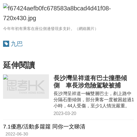
今年年初有乘客在座位側邊發現多支針。（網絡圖片）
九巴
延伸閱讀
長沙灣呈祥道有巴士撞壆傾
側 車長涉危險駕駛被捕
長沙灣呈祥道一輛雙層巴士，剷上路中
分隔石壆傾側，部分乘客一度被困超過1
小時，44人受傷，至少1人情況嚴重。
部分人由擔架送上救護車，送往瑪嘉烈
2023-03-20
醫院治理。
7.1優惠/活動多籮籮 同你一文睇清
2022-06-30