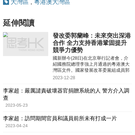
大灣區
,
粵港澳大灣區
延伸閱讀
發改委郭蘭峰 : 未來突出深港
合作 全力支持香港鞏固提升
競爭力優勢
國新辦今(28日)在北京舉行記者會，介
紹國務院總理李強上月通過的粵港澳大
灣區文件。國家發展改革委黨組成員郭
蘭峰表示，今次通過的文件與之前出台
2023-12-28
大灣區相關文件是一脈相承
李家超：嚴厲譴責破壞器官捐贈系統的人 警方介入調
查
2023-05-23
李家超：訪問期間官員和議員前所未有打成一片
2023-04-24