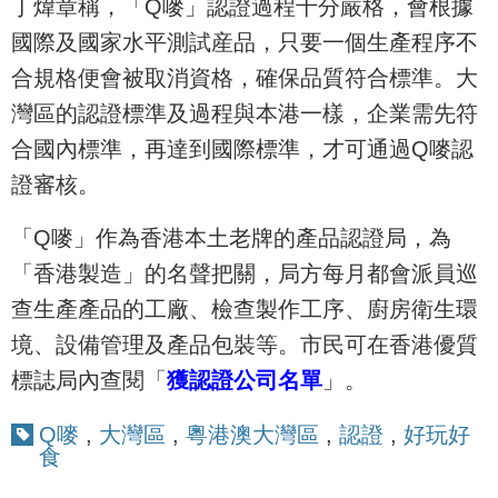
丁煒章稱，「Q嘜」認證過程十分嚴格，會根據
國際及國家水平測試産品，只要一個生產程序不
合規格便會被取消資格，確保品質符合標準。大
灣區的認證標準及過程與本港一樣，企業需先符
合國內標準，再達到國際標準，才可通過Q嘜認
證審核。
「Q嘜」作為香港本土老牌的產品認證局，為
「香港製造」的名聲把關，局方每月都會派員巡
查生產產品的工廠、檢查製作工序、廚房衛生環
境、設備管理及產品包裝等。市民可在香港優質
標誌局內查閱「
獲認證公司名單
」。
Q嘜
,
大灣區
,
粵港澳大灣區
,
認證
,
好玩好
食