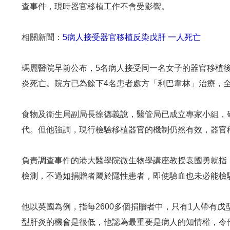
查事件，現時器官移植工作不會受影響。
相關新聞：
5病人接受器官移植反染戊肝 一人死亡
瑪麗醫院早前公布，5名病人接受同一名女子的器官移植
炎死亡。院方已為餘下4名患者處方「利巴韋林」治療，
食物及衛生局副局長徐德義說，醫管局已成立專家小組，
代。但他強調，現行檢驗移植器官的機制仍然有效，器官
負責調查事件的港大醫學院微生物學講座教授袁國勇就指
檢測，不過如捐贈者屬於隱性患者，即使驗血也未必能檢
他以英國為例，指每2600多個捐贈者中，只有1人帶有
型肝炎的機會是很低，他認為最重要是病人的知情權，令