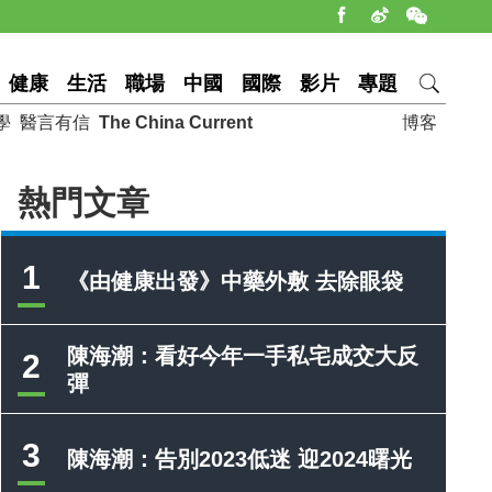
健康
生活
職場
中國
國際
影片
專題
學
醫言有信
The China Current
博客
熱門文章
1
《由健康出發》中藥外敷 去除眼袋
陳海潮：看好今年一手私宅成交大反
2
彈
3
陳海潮：告別2023低迷 迎2024曙光