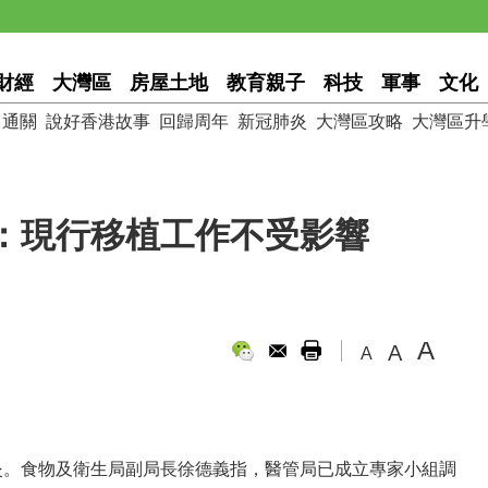
財經
大灣區
房屋土地
教育親子
科技
軍事
文化
通關
說好香港故事
回歸周年
新冠肺炎
大灣區攻略
大灣區升
：現行移植工作不受影響
A
A
A
炎。食物及衛生局副局長徐德義指，醫管局已成立專家小組調