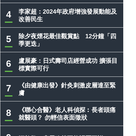
李家超：2024年政府增強發展動能及
4
改善民生
除夕夜煙花最佳觀賞點 12分鐘「四
5
季更迭」
盧展豪：日式壽司店經營成功 擴張目
6
標實際可行
《由健康出發》針灸刺激皮層達至緊
7
膚
《聯心合醫》老人科偵探︰長者頭痛
8
就醫頭？ 勿輕信表面徵狀