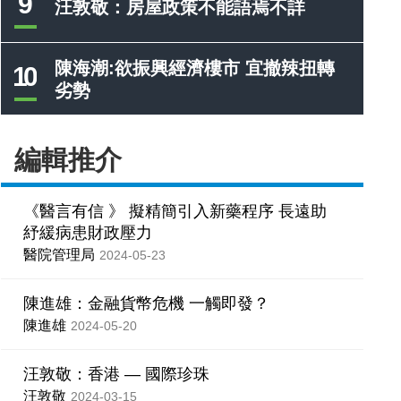
9
汪敦敬：房屋政策不能語焉不詳
陳海潮:欲振興經濟樓市 宜撤辣扭轉
10
劣勢
編輯推介
《醫言有信 》 擬精簡引入新藥程序 長遠助
紓緩病患財政壓力
醫院管理局
2024-05-23
陳進雄：金融貨幣危機 一觸即發？
陳進雄
2024-05-20
汪敦敬：香港 — 國際珍珠
汪敦敬
2024-03-15