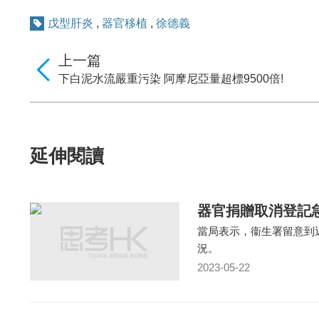
戊型肝炎
,
器官移植
,
徐德義
上一篇
下白泥水流嚴重污染 阿摩尼亞量超標9500倍!
延伸閱讀
器官捐贈取消登記
當局表示，衞生署留意到
況。
2023-05-22