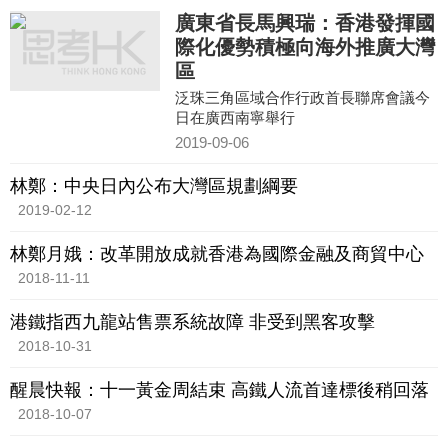
廣東省長馬興瑞：香港發揮國
際化優勢積極向海外推廣大灣
區
泛珠三角區域合作行政首長聯席會議今
日在廣西南寧舉行
2019-09-06
林鄭：中央日內公布大灣區規劃綱要
2019-02-12
林鄭月娥：改革開放成就香港為國際金融及商貿中心
2018-11-11
港鐵指西九龍站售票系統故障 非受到黑客攻擊
2018-10-31
醒晨快報：十一黃金周結束 高鐵人流首達標後稍回落
2018-10-07