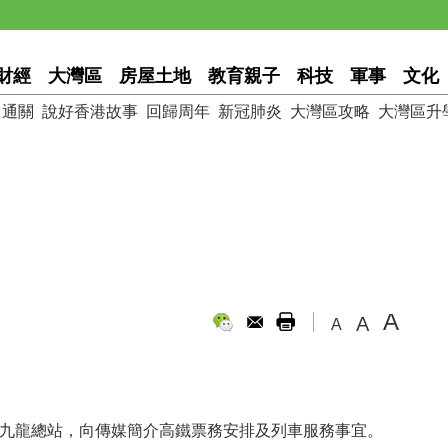
財經
大灣區
房屋土地
教育親子
科技
軍事
文化
通關
說好香港故事
回歸周年
新冠肺炎
大灣區攻略
大灣區升
A
A
A
在西九龍總站，向傳媒簡介高鐵票務安排及列車服務事宜。