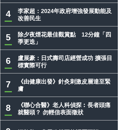
李家超：2024年政府增強發展動能及
4
改善民生
除夕夜煙花最佳觀賞點 12分鐘「四
5
季更迭」
盧展豪：日式壽司店經營成功 擴張目
6
標實際可行
《由健康出發》針灸刺激皮層達至緊
7
膚
《聯心合醫》老人科偵探︰長者頭痛
8
就醫頭？ 勿輕信表面徵狀