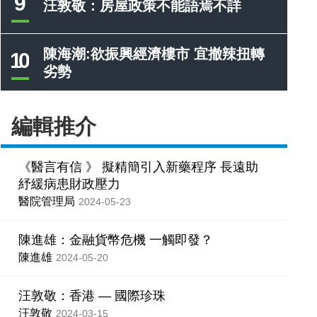
9
汪敦敬：房屋政策不能語焉不詳
陳海潮:欲振興經濟樓市 宜撤辣扭轉
10
劣勢
編輯推介
《醫言有信 》 擬精簡引入新藥程序 長遠助
紓緩病患財政壓力
醫院管理局
2024-05-23
陳進雄：金融貨幣危機 一觸即發？
陳進雄
2024-05-20
汪敦敬：香港 — 國際珍珠
汪敦敬
2024-03-15