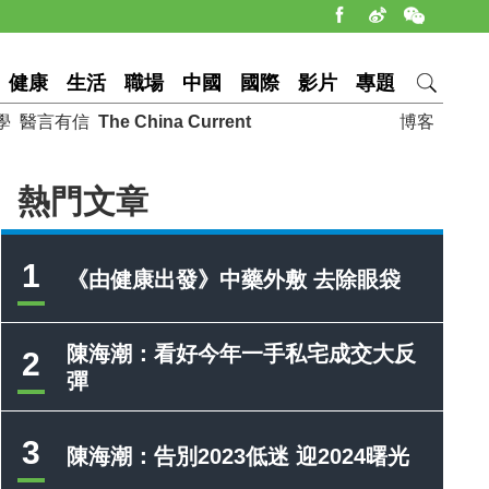
健康
生活
職場
中國
國際
影片
專題
學
醫言有信
The China Current
博客
熱門文章
1
《由健康出發》中藥外敷 去除眼袋
陳海潮：看好今年一手私宅成交大反
2
彈
3
陳海潮：告別2023低迷 迎2024曙光