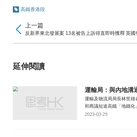
高鐵香港段
上一篇
反新界東北發展案 13名被告上訴得直即時獲釋
英國
延伸閱讀
運輸局：與內地溝
運輸及物流局局長林世雄
和商議短途高鐵「地鐵化
2023-03-29