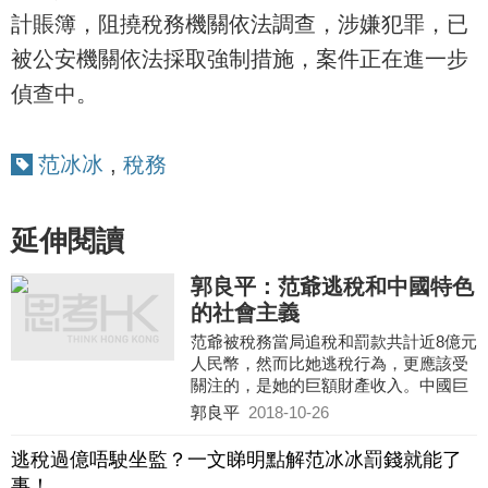
計賬簿，阻撓稅務機關依法調查，涉嫌犯罪，已
被公安機關依法採取強制措施，案件正在進一步
偵查中。
范冰冰
,
稅務
延伸閱讀
郭良平：范爺逃稅和中國特色
的社會主義
范爺被稅務當局追稅和罰款共計近8億元
人民幣，然而比她逃稅行為，更應該受
關注的，是她的巨額財產收入。中國巨
大的收入差距對「中國特色的社會主
郭良平
2018-10-26
義」是一種諷刺，也是對中共如何堅持
社會主義道路的一個根本性的挑戰。
逃稅過億唔駛坐監？一文睇明點解范冰冰罰錢就能了
事！