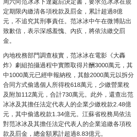
周六向范冰冰下達處罰決定書，要求范冰冰在規
定期限內繳清各項稅款及罰金，累計超過8億
元，不追究其刑事責任。范冰冰中午在微博貼出
致歉信，表示深感羞愧、內疚，將依法繳交罰
金。
內地稅務部門調查核實，范冰冰在電影《大轟
炸》劇組拍攝過程中實際取得片酬3000萬元，其
中1000萬元已經申報納稅，其餘2000萬元以拆分
合同方式偷逃個人所得稅618萬元，少繳營業稅
及附加112萬元，合計730萬元。此外，還查出范
冰冰及其擔任法定代表人的企業少繳稅款2.48億
元，其中偷逃稅款1.34億元。
江蘇省稅務局依法
對范冰冰及其擔任法定代表人的企業追繳各項稅
款及罰金，總金額累計超過8.83億元。