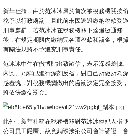
新華社指，由於范冰冰屬於首次被稅務機關按偷
稅予以行政處罰，且此前未因逃避繳納稅款受過
刑事處罰，若范冰冰在稅務機關下達追繳通知
後，在規定期限內繳納完各項稅款和罰金，根據
有關法規將不予追究刑事責任。
范冰冰中午在微博貼出致歉信，表示深感羞愧、
內疚。她稱已進行深刻反省，對自己所做所為深
感羞愧，對稅務機關做出的處罰決定完全接受，
將依法繳交罰金。
此外，新華社稱在稅務機關對范冰冰經紀人指使
公司員工隱匿、故意銷毀涉案公司會計憑證、會