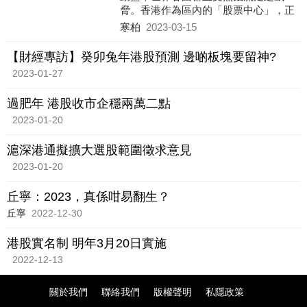
脅。香港作為區內的「股票中心」，正
可想盡辦法為內地企業「圈錢」。
寒柏
2023-03-15
港府現在最應該做的便是盡快「激活」
股市，例如我們可以減低交易成本，加
【財經專訪】癸卯兔年港股預測 邊啲板塊要留神?
快金融創新及數碼化等等。
2023-01-27
過肥年 港股收市企穩兩萬二點
2023-01-20
滬深港通擬擴大選股範圍徵求意見
2023-01-20
丘寧：2023，真係咁易翻生？
丘寧
2022-12-30
港股實名制 明年3月20日實施
2022-12-13
關於我們
聯絡我們
版權聲明
私隱政策