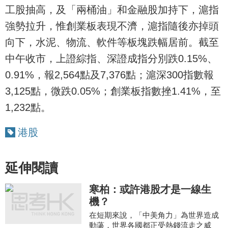
工股抽高，及「兩桶油」和金融股加持下，滬指
強勢拉升，惟創業板表現不濟，滬指隨後亦掉頭
向下，水泥、物流、軟件等板塊跌幅居前。截至
中午收市，上證綜指、深證成指分別跌0.15%、
0.91%，報2,564點及7,376點；滬深300指數報
3,125點，微跌0.05%；創業板指數挫1.41%，至
1,232點。
港股
延伸閱讀
寒柏：或許港股才是一線生
機？
在短期來說，「中美角力」為世界造成
動蘯，世界各國都正受熱錢流走之威