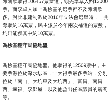
陳凱欣取得106457票當選，領先李卓人約13000
票。而李卓人加上馮檢基的選票都不及陳凱欣
多。對比非建制派於2016年立法會選舉時，一共
奪取約16萬票，民主派於今年兩次補選的票數，
均只能獲其中約10萬票。
馮檢基穩守民協地盤
馮檢基穩守民協地盤。他取得的12509票中，主
要票源位於深水埗區，十大得票最多票站，分別
位於「南山、大坑東及大坑西」、富昌、南昌
西、幸福、李鄭屋，以及他曾出任區議員的麗閣
等。