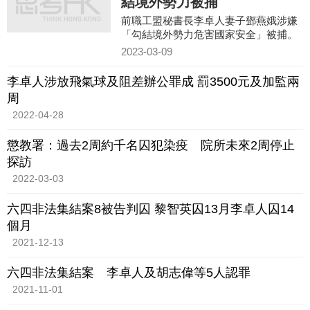
結境外勢力被捕
前職工盟秘書長李卓人妻子鄧燕娥涉嫌
「勾結境外勢力危害國家安全」被捕。
2023-03-09
李卓人涉放飛氣球及阻差辦公罪成 罰3500元及加監兩
周
2022-04-28
懲教署：過去2周約千名囚犯染疫 院所未來2周停止
探訪
2022-03-03
六四非法集結案8被告判囚 黎智英囚13月李卓人囚14
個月
2021-12-13
六四非法集結案 李卓人及胡志偉等5人認罪
2021-11-01