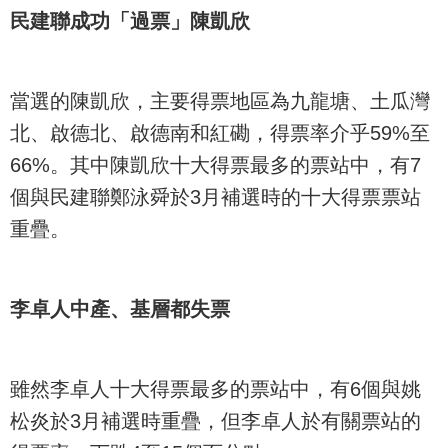
民建聯成功「過票」陳凱欣
當選的陳凱欣，主要得票地區為九龍塘、土瓜灣
北、啟德北、啟德南和紅磡，得票率介乎59%至
66%。其中陳凱欣十大得票最多的票站中，有7
個與民建聯鄭泳舜於3月補選時的十大得票票站
重疊。
李卓人中產、基層都失票
雖然李卓人十大得票最多的票站中，有6個與姚
松炎於3月補選時重疊，但李卓人於有關票站的