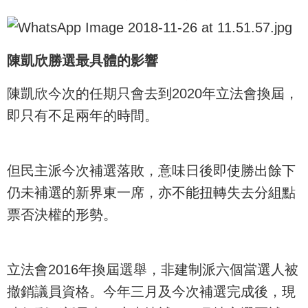
陳凱欣勝選最具體的影響
陳凱欣今次的任期只會去到2020年立法會換屆，
即只有不足兩年的時間。
但民主派今次補選落敗，意味日後即使勝出餘下
仍未補選的新界東一席，亦不能扭轉失去分組點
票否決權的形勢。
立法會2016年換屆選舉，非建制派六個當選人被
撤銷議員資格。今年三月及今次補選完成後，現