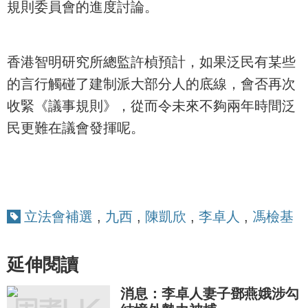
規則委員會的進度討論。
香港智明研究所總監許楨預計，如果泛民有某些
的言行觸碰了建制派大部分人的底線，會否再次
收緊《議事規則》，從而令未來不夠兩年時間泛
民更難在議會發揮呢。
立法會補選
,
九西
,
陳凱欣
,
李卓人
,
馮檢基
延伸閱讀
消息：李卓人妻子鄧燕娥涉勾