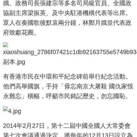
娥、政務司長張建宗等多名司局級官員、全國政
協副主席梁振英、及中央駐港機構代表等出席。
眾人在奏國歌後默哀兩分鐘，林鄭月娥並代表政
府致獻花圈。
有香港市民在中環和平紀念碑前舉行紀念活動。
他們高舉國旗，手持「毋忘南京大屠殺 國仇家恨
永難忘」橫幅，呼籲市民銘記歷史，勿忘國恥。
2014年2月27日，第十二屆中國全國人大常委會
第七次會議通過決定，將每年的12月13日設立為