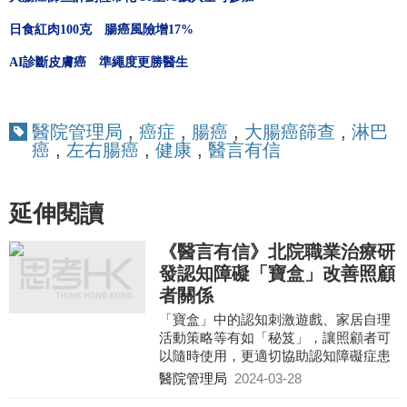
日食紅肉100克 腸癌風險增17%
AI診斷皮膚癌 準繩度更勝醫生
醫院管理局
,
癌症
,
腸癌
,
大腸癌篩查
,
淋巴
癌
,
左右腸癌
,
健康
,
醫言有信
延伸閱讀
《醫言有信》北院職業治療研
發認知障礙「寶盒」改善照顧
者關係
「寶盒」中的認知刺激遊戲、家居自理
活動策略等有如「秘笈」，讓照顧者可
以隨時使用，更適切協助認知障礙症患
者重拾自理能力。 認知障礙症是一種腦
醫院管理局
2024-03-28
部退化疾病，患者的認