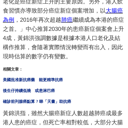
老化是癌症新症上升的主要原因。另外，
港人飲
食習慣亦導致部分癌症新症個案增加，以
大腸癌
為例
，201
6年再次超越
肺癌
繼續成為本港的癌症
之首。」中心推算2030年
的患癌新症個案會上升
4成，
黃錦洪強調數據是根據本港人口老化及結
構作推算，
會隨著實際情況轉變而有出入，因此
現時估算的數字仍有變數。
相關文章：
美國批准新抗癌藥 能更精準抗癌
後生仔持續低燒 或患淋巴癌
確診前列腺癌點算 ? 睇「天書」助抗癌
黃錦洪指，雖然大腸癌新症人數超越肺癌成最多
港人患的癌症，
但死亡率相對較低，大部分大腸