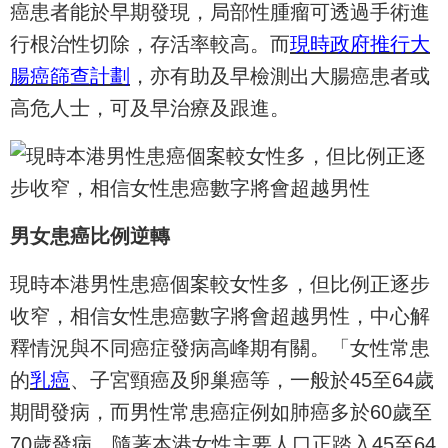
癌患者能於早期發現，
局部性腫瘤可透過手術進
行根治性切除，存活率較高。
而
現時政府推行大
腸癌篩查計劃
，
亦有助及早檢測出大腸癌患者或
高危人士，可及早治療及跟進。
男女患癌比例逆轉
現時本港男性患癌個案較女性多，但比例正逐步
收窄，
相信女性患癌數字將會超越男性，
中心解
釋情況與不同癌症發病高峰期有關。「女性常患
的
乳癌
、
子宮頸癌及卵巢癌等，一般於45至64歲
期間發病，
而男性常患癌症例如肺癌多於60歲至
70歲發病。
隨著本港女性主要人口正踏入45至64