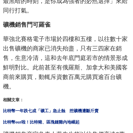
最黑暗的時刻，是你成為強者的必然選擇」來給
同行打氣。
礦機銷售門可羅雀
華強北賽格電子市場於四樓和五樓，以往數十家
出售礦機的商家已消失殆盡，只有三四家在銷
售，生意冷清，這和去年底門庭若市的情景形成
鮮明對比。此前甚至有俄羅斯、加拿大和美國客
商前來購買，動輒斥資數百萬元購買逾百台礦
機。
相關文章：
比特幣一年跌七成「礦工」急止蝕 挖礦機遭斷斤賣
比特幣out啦！比特豬、區塊鏈雞內地崛起