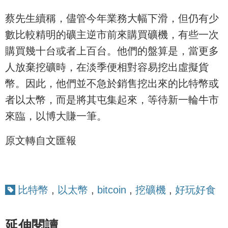
蔡先生續稱，儘管今年業務大幅下滑，但仍有少
數比較精明的礦主逆市前來購買礦機，有些一次
購買幾十台或者上百台。他們的盤算是，當更多
人放棄挖礦時，在淡季便相對容易挖出虛擬貨
幣。因此，他們並不急於銷售挖出來的比特幣或
者以太幣，而是將其屯集起來，等待新一輪牛市
來臨，以博大賺一筆。
原文轉自文匯報
比特幣
,
以太幣
,
bitcoin
,
挖礦機
,
好玩好食
延伸閱讀