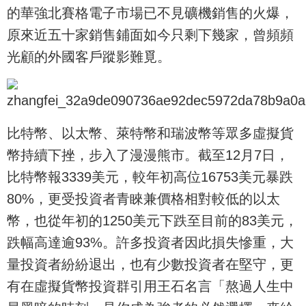
的華強北賽格電子市場已不見礦機銷售的火爆，
原來近五十家銷售鋪面如今只剩下幾家，曾頻頻
光顧的外國客戶蹤影難覓。
比特幣、以太幣、萊特幣和瑞波幣等眾多虛擬貨
幣持續下挫，步入了漫漫熊市。截至12月7日，
比特幣報3339美元，較年初高位16753美元暴跌
80%，更受投資者青睞兼價格相對較低的以太
幣，也從年初的1250美元下跌至目前的83美元，
跌幅高達逾93%。許多投資者因此損失慘重，大
量投資者紛紛退出，也有少數投資者在堅守，更
有在虛擬貨幣投資群引用王石名言「熬過人生中