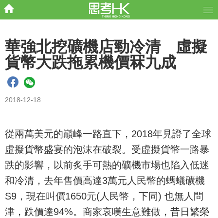
華強北挖礦機店勁冷清 虛擬
貨幣大跌拖累機價冧九成
2018-12-18
從兩萬美元的巔峰一路直下，2018年見證了全球
虛擬貨幣盛宴的泡沫在破裂。受虛擬貨幣一路暴
跌的影響，以前炙手可熱的礦機市場也陷入低迷
和冷清，去年售價高達3萬元人民幣的螞蟻礦機
S9，現在叫價1650元(人民幣，下同) 也無人問
津，跌價達94%。商家哀嘆生意難做，昔日繁榮