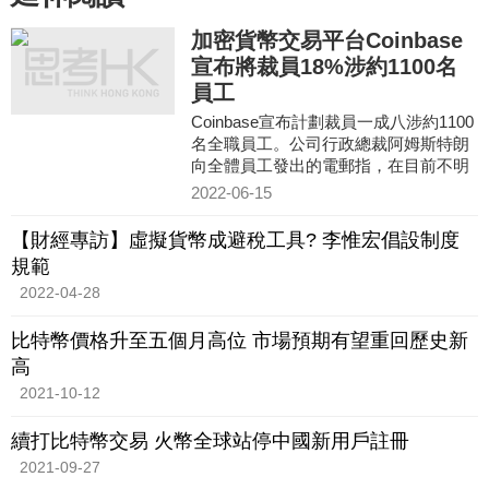
加密貨幣交易平台Coinbase
宣布將裁員18%涉約1100名
員工
Coinbase宣布計劃裁員一成八涉約1100
名全職員工。公司行政總裁阿姆斯特朗
向全體員工發出的電郵指，在目前不明
確的市場下，公司的員工成本過高，又
2022-06-15
指經歷十多年經濟繁榮後，
【財經專訪】虛擬貨幣成避稅工具? 李惟宏倡設制度
規範
2022-04-28
比特幣價格升至五個月高位 市場預期有望重回歷史新
高
2021-10-12
續打比特幣交易 火幣全球站停中國新用戶註冊
2021-09-27