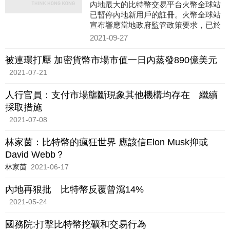
內地最大的比特幣交易平台火幣全球站
已暫停內地新用戶的註冊。火幣全球站
宣布響應當地政府監管政策要求，已於
上星期五停止內地新用戶註冊，對於身
2021-09-27
份認證為中國大陸地區的存
被連環打壓 加密貨幣市場市值一日內蒸發890億美元
2021-07-21
人行官員：支付市場壟斷現象其他機構均存在 繼續
採取措施
2021-07-08
林家茵：比特幣的瘋狂世界 應該信Elon Musk抑或
David Webb？
林家茵
2021-06-17
內地再狠批 比特幣反覆曾瀉14%
2021-05-24
國務院:打擊比特幣挖礦和交易行為