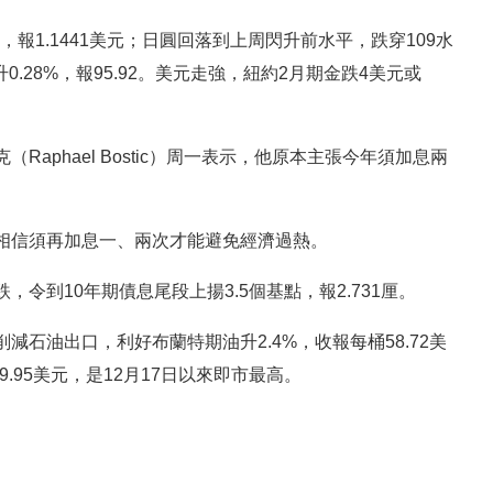
，報1.1441美元；日圓回落到上周閃升前水平，跌穿109水
升0.28%，報95.92。美元走強，紐約2月期金跌4美元或
aphael Bostic）周一表示，他原本主張今年須加息兩
相信須再加息一、兩次才能避免經濟過熱。
令到10年期債息尾段上揚3.5個基點，報2.731厘。
石油出口，利好布蘭特期油升2.4%，收報每桶58.72美
9.95美元，是12月17日以來即市最高。