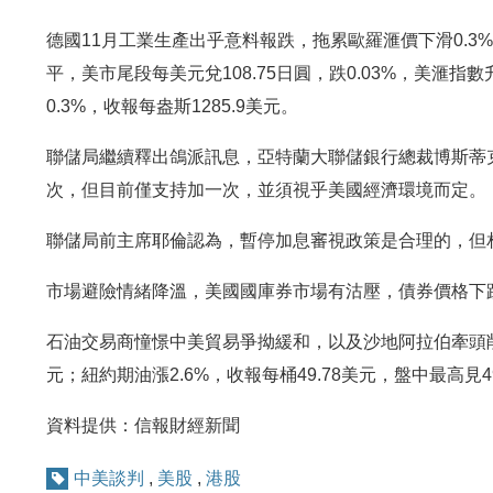
德國11月工業生產出乎意料報跌，拖累歐羅滙價下滑0.3%
平，美市尾段每美元兌108.75日圓，跌0.03%，美滙指數
0.3%，收報每盎斯1285.9美元。
聯儲局繼續釋出鴿派訊息，亞特蘭大聯儲銀行總裁博斯蒂克（R
次，但目前僅支持加一次，並須視乎美國經濟環境而定。
聯儲局前主席耶倫認為，暫停加息審視政策是合理的，但
市場避險情緒降溫，美國國庫券市場有沽壓，債券價格下跌，
石油交易商憧憬中美貿易爭拗緩和，以及沙地阿拉伯牽頭削減
元；紐約期油漲2.6%，收報每桶49.78美元，盤中最高見4
資料提供：信報財經新聞
中美談判
,
美股
,
港股