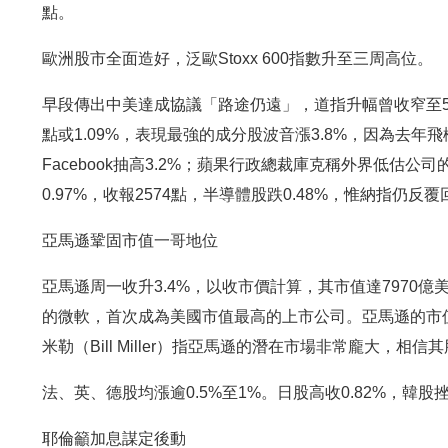
點。
歐洲股市全面造好，泛歐Stoxx 600指數升至三周高位。
早段傳出中美達成協議「路途仍遠」，道指升幅曾收窄至50
點或1.09%，表現最強的成分股波音漲3.8%，因為去年
Facebook抽高3.2%；蘋果行政總裁庫克稱外界低估
0.97%，收報2574點，半導體股跌0.48%，惟納指仍反覆回
亞馬遜鞏固市值一哥地位
亞馬遜周一收升3.4%，以收市價計算，其市值達7970億
的微軟，首次成為美國市值最高的上市公司。亞馬遜的市值
米勒（Bill Miller）指亞馬遜的潛在市場非常龐大，相
法、英、德股均漲逾0.5%至1%。日股高收0.82%，韓股挫0
耶倫籲加息謀定後動