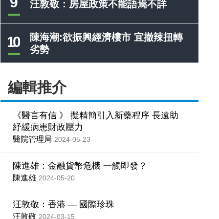
9
汪敦敬：房屋政策不能語焉不詳
陳海潮:欲振興經濟樓市 宜撤辣扭轉
10
劣勢
編輯推介
《醫言有信 》 擬精簡引入新藥程序 長遠助
紓緩病患財政壓力
醫院管理局
2024-05-23
陳進雄：金融貨幣危機 一觸即發？
陳進雄
2024-05-20
汪敦敬：香港 — 國際珍珠
汪敦敬
2024-03-15