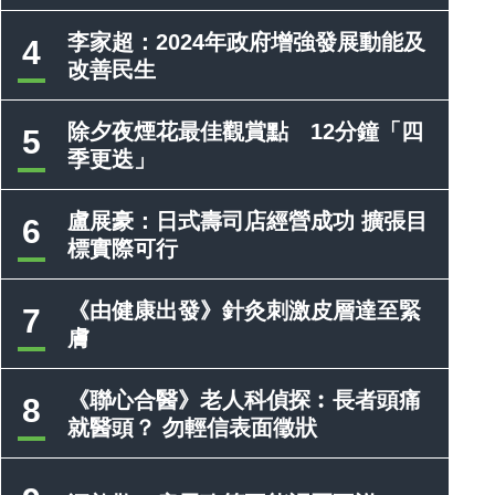
李家超：2024年政府增強發展動能及
4
改善民生
除夕夜煙花最佳觀賞點 12分鐘「四
5
季更迭」
盧展豪：日式壽司店經營成功 擴張目
6
標實際可行
《由健康出發》針灸刺激皮層達至緊
7
膚
《聯心合醫》老人科偵探︰長者頭痛
8
就醫頭？ 勿輕信表面徵狀