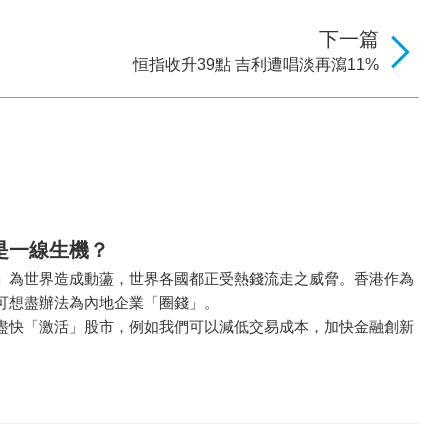
下一篇
恒指收升39點 吉利遭唱淡再瀉11%
是一線生機？
」為世界造成動蘯，世界各國都正受熱錢流走之威脅。香港作為
可想盡辦法為內地企業「圈錢」。
盡快「激活」股市，例如我們可以減低交易成本，加快金融創新