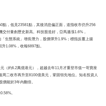
點，低見23581點，其後消息偏正面，道指收市仍升256
飛機交付量創歷史新高。科技股造好，亞馬遜漲1.6%，
公司的「生態系統」增長潛力，股價彈升1.9%；標指反覆上揚
升1.08%，收報6897點。
美元（約6.2萬億港元），超越去年11月才重登市值一哥寶座
周二收市再升至8100億美元，鞏固領先地位。知名投資人
信其股價能於3年內翻倍。
.58%。