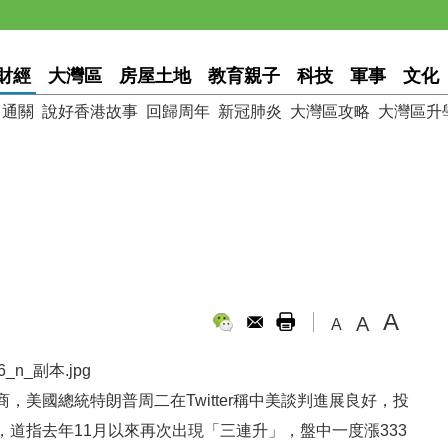
財經
大灣區
房屋土地
教育親子
科技
軍事
文化
通關
說好香港故事
回歸周年
新冠肺炎
大灣區攻略
大灣區升
A
A
A
美國總統特朗普周二在Twitter稱中美談判進展良好，投
道指去年11月以來再次出現「三連升」，盤中一度漲333