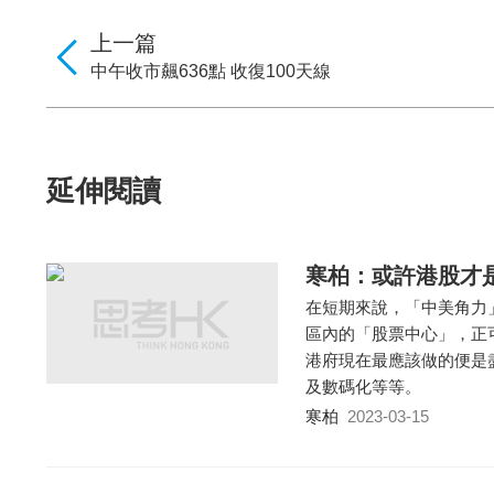
上一篇
中午收市飆636點 收復100天線
延伸閱讀
寒柏：或許港股才
在短期來說，「中美角力
區內的「股票中心」，正
港府現在最應該做的便是
及數碼化等等。
寒柏
2023-03-15