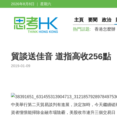
2026年8月8日 ｜ 星期六
主頁
要聞
政治
熱門話題:
香港怎麼辦
貿談送佳音 道指高收256點
2019-01-09
中美舉行第二天貿易談判有進展，決定加時，今天繼續磋商，
資者憧憬能掃除金融市場陰霾，美股收市連升三個交易日，