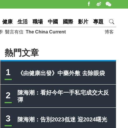
健康
生活
職場
中國
國際
影片
專題
學
醫言有信
The China Current
博客
熱門文章
1
《由健康出發》中藥外敷 去除眼袋
陳海潮：看好今年一手私宅成交大反
2
彈
3
陳海潮：告別2023低迷 迎2024曙光