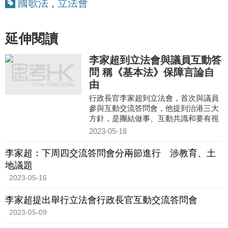
國歌法
,
立法會
延伸閱讀
李家超到立法會與議員互動答
問 稱《基本法》保障言論自
由
行政長官李家超到立法會，首次與議員
參與互動交流答問會，他提到治港三大
方針，是團結做事、互動共識和要有視
野高度，治港時要從大局觀、國家觀和
2023-05-18
國際觀出發。
李家超：下周四交流答問會分兩節進行 涉教育、土
地議題
2023-05-16
李家超提出舉行立法會行政長官互動交流答問會
2023-05-09