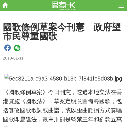
國歌條例草案今刊憲 政府望
市民尊重國歌
2019-01-11
《國歌條例草案》今日刊憲，透過本地立法在香
港實施《國歌法》，草案定明意圖侮辱國歌，包
括篡改國歌歌詞或曲譜，或以歪曲貶損方式奏唱
國歌即屬違法，最高刑罰是監禁三年和罰款五萬