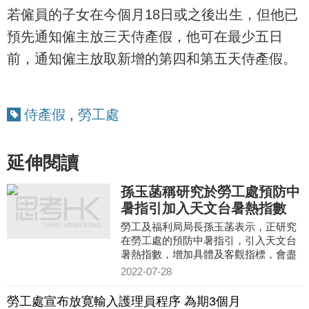
若僱員的子女在今個月18日或之後出生，但他已
預先通知僱主放三天侍產假，他可在最少五日
前，通知僱主放取新增的第四和第五天侍產假。
侍產假
,
勞工處
延伸閱讀
孫玉菡稱研究於勞工處預防中
暑指引加入天文台暑熱指數
勞工及福利局局長孫玉菡表示，正研究
在勞工處的預防中暑指引，引入天文台
暑熱指數，增加具體及客觀指標，會盡
快與持份者討論。
2022-07-28
勞工處宣布放寛輸入護理員程序 為期3個月