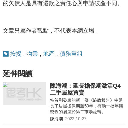
的欠債人是具有還款之責任心與申請破產不同。
文章只屬作者觀點，不代表本網立場。
按揭
,
物業
,
地產
,
債務重組
延伸閱讀
陳海潮：延長擔保期激活Q4
二手居屋買賣
特首剛發表的新一份《施政報告》中延
長了居屋擔保期至50年，有助一批年期
較舊的居屋於第二市場流轉。
陳海潮
2023-10-27