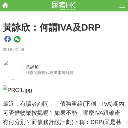
黃詠欣：何謂IVA及DRP
2019-02-08
黃詠欣
利嘉閣按揭代理董事總經理
最近，有讀者詢問﹕「債務重組(下稱﹕IVA)期內
可否借物業按揭呢﹖如果不能，哪麼IVA跟破產
有何分別﹖而債務舒緩計劃(下稱﹕DRP)又是甚