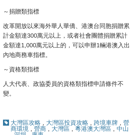
～捐贈類指標
改革開放以來海外華人華僑、港澳台同胞捐贈累
計金額達300萬元以上，或者社會團體捐贈累計
金額達1,000萬元以上的，可以申辦1輛港澳入出
內地商務車指標。
～資格類指標
人大代表、政協委員的資格類指標申請條件不
變。
大灣區攻略
,
大灣區投資攻略
,
跨境車牌
,
營
商環境
,
營商
,
大灣區
,
粵港澳大灣區
,
中山
,
深圳
,
廣東