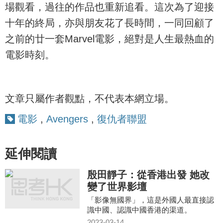
場觀看，過往的作品也重新追看。這次為了迎接
十年的終局，亦與朋友花了長時間，一同回顧了
之前的廿一套Marvel電影，絕對是人生最熱血的
電影時刻。
文章只屬作者觀點，不代表本網立場。
電影
,
Avengers
,
復仇者聯盟
延伸閱讀
殷田靜子：從香港出發 她改
變了世界影壇
「影像無國界」，這是外國人最直接認
識中國、認識中國香港的渠道。
2023-03-14