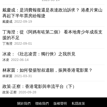
戴慶成：是消費報復還是表達政治訴求？ 港產片東山
再起下半年票房紛報捷
戴慶成
2022-09-19
丁海澄：從《阿媽有咗第二個》 看本地青少年成長支
援的不足
丁海澄
2022-09-01
冰凌：《壯志凌雲：獨行俠》之我所見
冰凌
2022-06-14
林家茵：如何發揚智叔遺願，振興香港電影業？
林家茵
2021-03-31
政策‧正察：香港電影與串流平台（下）
政策‧正察
2020-09-28
關於我們
聯絡我們
版權聲明
私隱政策