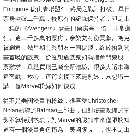
Endgame 復仇者聯盟4：終局之戰》打破。單日
票房突破二千萬，較原有的紀錄保持者，即是上
一集的《Avengers》開畫日票房高一倍，非常瘋
狂。這二千多萬的票房，余樂文有份貢獻。為免
被劇透，幾星期前與朋友一同搶飛，終於搶到開
畫首晚的戲票。從沒想過戲票如演唱會門票般一
票難求，單是買飛已屬全新體驗。很多人還未睇
這套戲，放心，這篇文接下來無劇透，只想講一
講一個Marvel粉絲如何鍊成。
從不是美國漫畫的粉絲，很喜愛Christopher
Nolan執導的Batman三部曲，但對漫畫改編的電
影不算特別熱衷，對Marvel的認知本來僅限於知
道有一個漫畫角色稱為「美國隊長」，也不是由