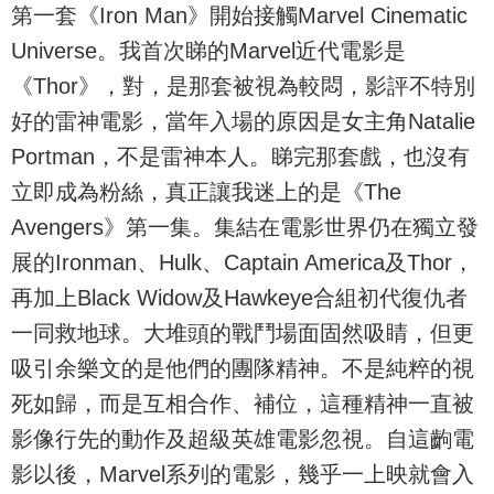
第一套《Iron Man》開始接觸Marvel Cinematic
Universe。我首次睇的Marvel近代電影是
《Thor》，對，是那套被視為較悶，影評不特別
好的雷神電影，當年入場的原因是女主角Natalie
Portman，不是雷神本人。睇完那套戲，也沒有
立即成為粉絲，真正讓我迷上的是《The
Avengers》第一集。集結在電影世界仍在獨立發
展的Ironman、Hulk、Captain America及Thor，
再加上Black Widow及Hawkeye合組初代復仇者
一同救地球。大堆頭的戰鬥場面固然吸睛，但更
吸引余樂文的是他們的團隊精神。不是純粹的視
死如歸，而是互相合作、補位，這種精神一直被
影像行先的動作及超級英雄電影忽視。自這齣電
影以後，Marvel系列的電影，幾乎一上映就會入