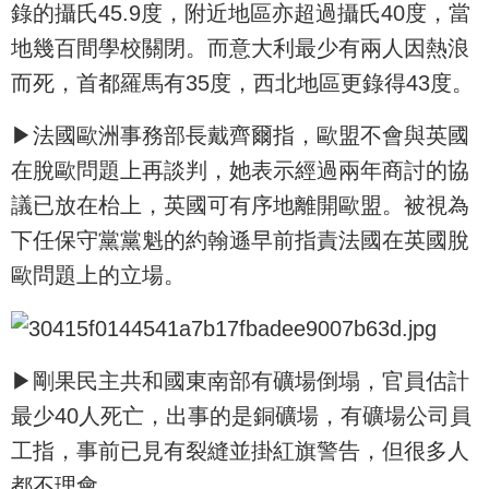
錄的攝氏45.9度，附近地區亦超過攝氏40度，當
地幾百間學校關閉。而意大利最少有兩人因熱浪
而死，首都羅馬有35度，西北地區更錄得43度。
▶法國歐洲事務部長戴齊爾指，歐盟不會與英國
在脫歐問題上再談判，她表示經過兩年商討的協
議已放在枱上，英國可有序地離開歐盟。被視為
下任保守黨黨魁的約翰遜早前指責法國在英國脫
歐問題上的立場。
▶剛果民主共和國東南部有礦場倒塌，官員估計
最少40人死亡，出事的是銅礦場，有礦場公司員
工指，事前已見有裂縫並掛紅旗警告，但很多人
都不理會。