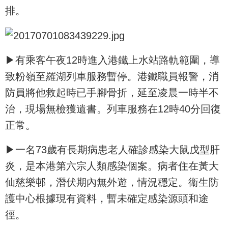
排。
▶有乘客午夜12時進入港鐵上水站路軌範圍，導
致粉嶺至羅湖列車服務暫停。港鐵職員報警，消
防員將他救起時已手腳骨折，延至凌晨一時半不
治，現場無檢獲遺書。列車服務在12時40分回復
正常。
▶一名73歲有長期病患老人確診感染大鼠戊型肝
炎，是本港第六宗人類感染個案。病者住在黃大
仙慈樂邨，潛伏期內無外遊，情況穩定。衞生防
護中心根據現有資料，暫未確定感染源頭和途
徑。