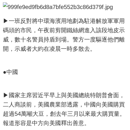
▶一班反對將中環海濱用地劃為駐港解放軍軍用
碼頭的市民，午夜前剪開鐵絲網進入該段地皮示
威，數十名警員持盾到場。警方一度驅逐他們離
開，示威者大約在凌晨一時多散去。
●中國
▶國家主席習近平早上與美國總統特朗普會面，
二人商談前，美國農業部透露，中國向美國購買
超過54萬噸大豆，創去年三月以來最大購買量。
報道形容是中方向美國釋出善意。