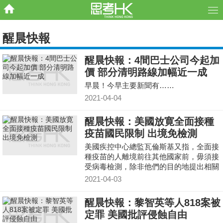
醒晨快報
醒晨快報：4間巴士公司今起加
價 部分清明路線加幅近一成
早晨！今早主要新聞有……
2021-04-04
醒晨快報：美國放寛全面接種
疫苗國民限制 出境免檢測
美國疾控中心總監瓦倫斯基又指，全面接
種疫苗的人離境前往其他國家前，毋須接
受病毒檢測，除非他們的目的地提出相關
要求。不過在返國前，必須在登機前再做
2021-04-03
檢測，並持對病毒呈陰性的證明。抵埗後
毋須隔離，但就要在3至5天後再檢測病
醒晨快報：黎智英等人818案被
毒。
定罪 美國批評侵蝕自由