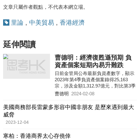
文章只屬作者觀點，不代表本網立場。
里論
,
中美貿易
,
香港經濟
延伸閱讀
曹德明：經濟復甦遜預期 負
資產個案短期內易升難跌
日前金管局公布最新負資產數字，顯示
2023年第4季負資產個案錄得25,163
宗，涉及金額1,312.97億元，對比第3季
錄得11,123宗及592.63億元，宗數及金
曹德明
2024-02-08
額按季分別大增1.26倍（14
美國商務部長雷蒙多形容中國非朋友 是歷來遇到最大
威脅
2023-12-04
寒柏：香港商界太心存僥倖