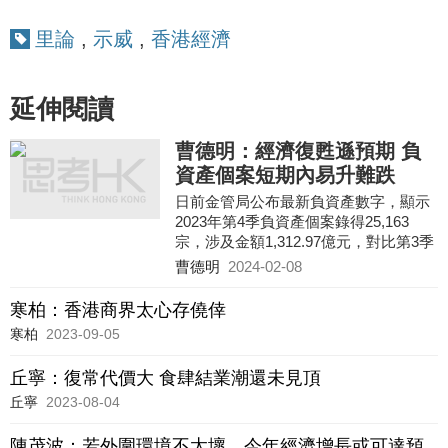
里論
,
示威
,
香港經濟
延伸閱讀
曹德明：經濟復甦遜預期 負
資產個案短期內易升難跌
日前金管局公布最新負資產數字，顯示
2023年第4季負資產個案錄得25,163
宗，涉及金額1,312.97億元，對比第3季
錄得11,123宗及592.63億元，宗數及金
曹德明
2024-02-08
額按季分別大增1.26倍（14
寒柏：香港商界太心存僥倖
寒柏
2023-09-05
丘寧：復常代價大 食肆結業潮還未見頂
丘寧
2023-08-04
陳茂波：若外圍環境不太壞 今年經濟增長或可達預