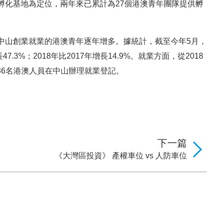
孵化基地為定位，兩年來已累計為27個港澳青年團隊提供孵
中山創業就業的港澳青年逐年增多。據統計，截至今年5月，
.3%；2018年比2017年增長14.9%。就業方面，從2018
736名港澳人員在中山辦理就業登記。
下一篇
《大灣區投資》 產權車位 vs 人防車位