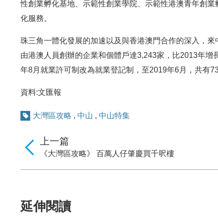
性創業孵化基地、示範性創業學院、示範性港澳青年創業
化服務。
珠三角一體化發展的加速以及與香港澳門合作的深入，來
由港澳人員創辦的企業和個體戶達3,243家，比2013年增長47
年8月就業許可制改為就業登記制，至2019年6月，共有
資料:文匯報
大灣區攻略
,
中山
,
中山特集
上一篇
《大灣區攻略》 百萬人仔肇慶買千呎樓
延伸閱讀