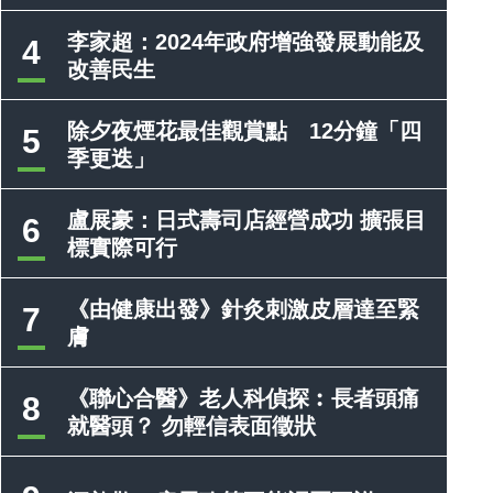
李家超：2024年政府增強發展動能及
4
改善民生
除夕夜煙花最佳觀賞點 12分鐘「四
5
季更迭」
盧展豪：日式壽司店經營成功 擴張目
6
標實際可行
《由健康出發》針灸刺激皮層達至緊
7
膚
《聯心合醫》老人科偵探︰長者頭痛
8
就醫頭？ 勿輕信表面徵狀