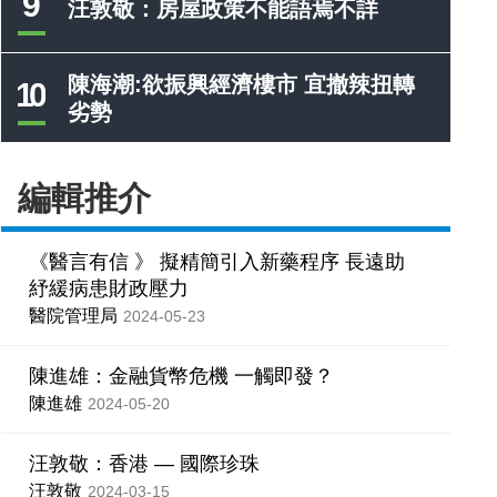
9
汪敦敬：房屋政策不能語焉不詳
陳海潮:欲振興經濟樓市 宜撤辣扭轉
10
劣勢
編輯推介
《醫言有信 》 擬精簡引入新藥程序 長遠助
紓緩病患財政壓力
醫院管理局
2024-05-23
陳進雄：金融貨幣危機 一觸即發？
陳進雄
2024-05-20
汪敦敬：香港 — 國際珍珠
汪敦敬
2024-03-15