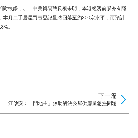
相對較靜，加上中美貿易戰反覆未明，本港經濟前景亦有隱
本月二手居屋買賣登記量將回落至約300宗水平，而預計
18%。
下一篇
江啟安：「鬥地主」無助解決公屋供應量急挫問題