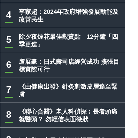
李家超：2024年政府增強發展動能及
4
改善民生
除夕夜煙花最佳觀賞點 12分鐘「四
5
季更迭」
盧展豪：日式壽司店經營成功 擴張目
6
標實際可行
《由健康出發》針灸刺激皮層達至緊
7
膚
《聯心合醫》老人科偵探︰長者頭痛
8
就醫頭？ 勿輕信表面徵狀