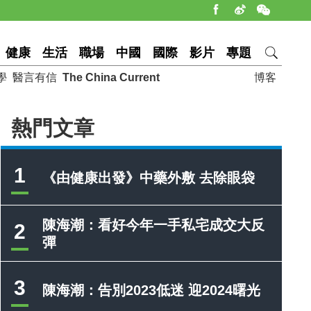
健康
生活
職場
中國
國際
影片
專題
學
醫言有信
The China Current
博客
熱門文章
1
《由健康出發》中藥外敷 去除眼袋
陳海潮：看好今年一手私宅成交大反
2
彈
3
陳海潮：告別2023低迷 迎2024曙光