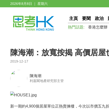
2026年8月8日 ｜ 星期六
主頁
要聞
政治
熱門話題:
香港怎麼辦
陳海潮：放寬按揭 高價居屋
2019-12-17
陳海潮
利嘉閣地產研究部主管
新一期約4,900個居屋單位正熱賣揀樓，今次以市價五九