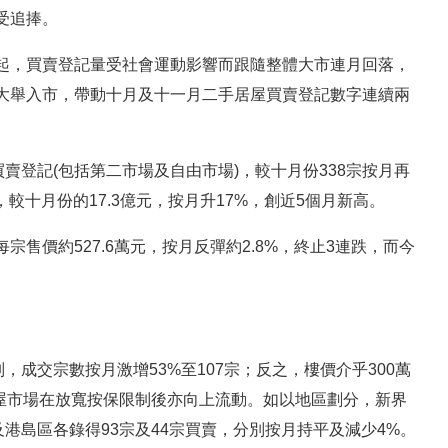
受追捧。
起，買賣登記量受社會運動影響而跟隨整體大市連月回落，
大舉入市，帶動十月及十一月二手居屋買賣登記數字連續兩
賣登記(包括第二市場及自由市場)，較十月份338宗按月再
，較十月份的17.3億元，按月升17%，創近5個月新高。
售價約527.6萬元，按月反彈約2.8%，終止3連跌，而今
，成交宗數按月激增53%至107宗；反之，樓價介乎300萬
映居屋市場在放寬按保限制後亦向上流動。如以地區劃分，新界
及港島區各錄得93宗及44宗買賣，分別按月持平及減少4%。