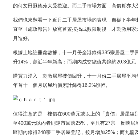
的何文田冠德苑大受歡迎。而二手市場方面，高價貨亦大
我們也來翻看一下近月二手居屋市場的表現，自從下半年
直至《施政報告》放寬首置按揭成數限制後，才刺激用家
月造好。
根據土地註冊處數據，十一月份全港錄得385宗居屋二手買
升14%，創近半年新高；而期內成交總值共錄約20.3億元
購買力湧入，刺激居屋樓價回升，十一月份二手居屋平均每宗
年首十一個月居屋均價累計錄得16.2%漲幅。
值得注意的是，樓價在600萬元或以上的「貴價」居屋組別
至400萬元以內者則逆市回落25%，至只有27宗，反
區期內錄得248宗二手居屋登記，按月增加25%；而九龍