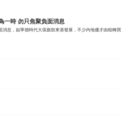
為一時 勿只焦聚負面消息
面消息，如寧德時代大張旗鼓來港發展，不少內地優才由租轉買