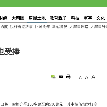
財經
大灣區
房屋土地
教育親子
科技
軍事
文化
通關
說好香港故事
回歸周年
新冠肺炎
大灣區攻略
大灣區升
也受捧
A
A
A
折出售，價格介乎150多萬至約530萬元，其中樓價相對較高