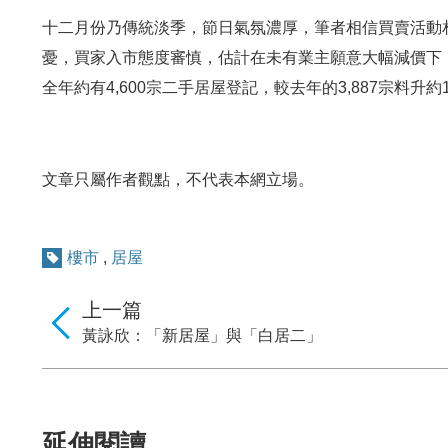
十二月份乃傳統淡季，節日氣氛濃厚，筆者相信買賣活動
憂，買家入市態度審慎，估計在未有業主願意大幅減價下，
全年約有4,600宗二手居屋登記，較去年的3,887宗料升約
文章只屬作者觀點，不代表本網立場。
樓市
,
居屋
上一篇
黃詠欣：「新居屋」與「白居二」
延伸閱讀