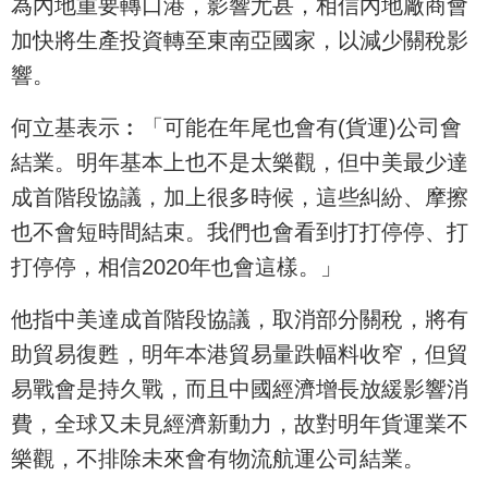
為內地重要轉口港，影響尤甚，相信內地廠商會
加快將生產投資轉至東南亞國家，以減少關稅影
響。
何立基表示︰「可能在年尾也會有(貨運)公司會
結業。明年基本上也不是太樂觀，但中美最少達
成首階段協議，加上很多時候，這些糾紛、摩擦
也不會短時間結束。我們也會看到打打停停、打
打停停，相信2020年也會這樣。」
他指中美達成首階段協議，取消部分關稅，將有
助貿易復甦，明年本港貿易量跌幅料收窄，但貿
易戰會是持久戰，而且中國經濟增長放緩影響消
費，全球又未見經濟新動力，故對明年貨運業不
樂觀，不排除未來會有物流航運公司結業。