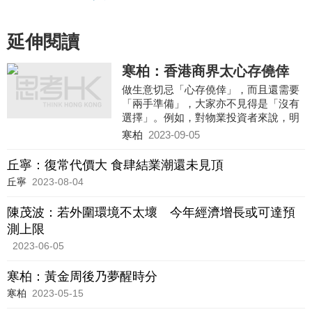
延伸閱讀
寒柏：香港商界太心存僥倖
做生意切忌「心存僥倖」，而且還需要
「兩手準備」，大家亦不見得是「沒有
選擇」。例如，對物業投資者來說，明
明已入不敷支，為何仍要「死撐」下
寒柏
2023-09-05
去？既然利息太貴，租金回報太低，還
不盡快賣資產？
丘寧：復常代價大 食肆結業潮還未見頂
丘寧
2023-08-04
陳茂波：若外圍環境不太壞 今年經濟增長或可達預
測上限
2023-06-05
寒柏：黃金周後乃夢醒時分
寒柏
2023-05-15