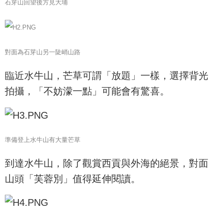
石芽山回望後方見大埔
對面為石芽山另一陡峭山路
臨近水牛山，芒草可謂「放題」一樣，選擇背光
拍攝，「不妨濛一點」可能會有驚喜。
準備登上水牛山有大量芒草
到達水牛山，除了觀賞西貢與外海的絕景，對面
山頭「芙蓉別」值得延伸閱讀。