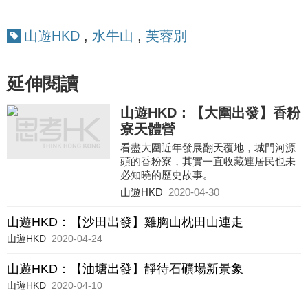
山遊HKD
,
水牛山
,
芙蓉別
延伸閱讀
山遊HKD：【大圍出發】香粉
寮天體營
看盡大圍近年發展翻天覆地，城門河源
頭的香粉寮，其實一直收藏連居民也未
必知曉的歷史故事。
山遊HKD
2020-04-30
山遊HKD：【沙田出發】雞胸山枕田山連走
山遊HKD
2020-04-24
山遊HKD：【油塘出發】靜待石礦場新景象
山遊HKD
2020-04-10