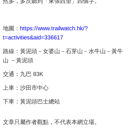
然多，多次聽到「東張西望」四個字。
地圖：
https://www.trailwatch.hk/?
t=activities&aid=336617
路線：黃泥頭－女婆山－石芽山－水牛山－黃牛
山 －黃泥頭
交通：九巴 83K
上車：沙田市中心
下車：黃泥頭巴士總站
文章只屬作者觀點，不代表本網立場。