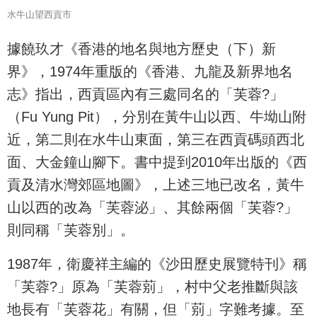
水牛山望西貢市
據饒玖才《香港的地名與地方歷史（下）新
界》，1974年重版的《香港、九龍及新界地名
志》指出，西貢區內有三處同名的「芙蓉?」
（Fu Yung Pit），分別在黃牛山以西、牛坳山附
近，第二則在水牛山東面，第三在西貢碼頭西北
面、大金鐘山腳下。書中提到2010年出版的《西
貢及清水灣郊區地圖》，上述三地已改名，黃牛
山以西的改為「芙蓉泌」、其餘兩個「芙蓉?」
則同稱「芙蓉別」。
1987年，衛慶祥主編的《沙田歷史展覽特刊》稱
「芙蓉?」原為「芙蓉莂」，村中父老推斷與該
地長有「芙蓉花」有關，但「莂」字難考據。至