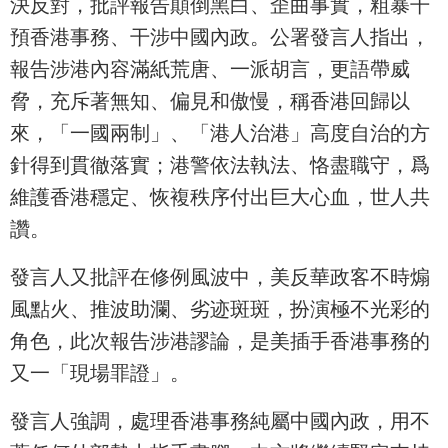
決反對，批評報告顛倒黑白、歪曲事實，粗暴干
預香港事務、干涉中國內政。公署發言人指出，
報告涉港內容滿紙荒唐、一派胡言，更語帶威
脅，充斥著無知、偏見和傲慢，稱香港回歸以
來，「一國兩制」、「港人治港」高度自治的方
針得到貫徹落實；港警依法執法、恪盡職守，爲
維護香港穩定、恢複秩序付出巨大心血，世人共
讚。
發言人又批評在修例風波中，美反華政客不時煽
風點火、推波助瀾、劣迹斑斑，扮演極不光彩的
角色，此次報告涉港謬論，是美插手香港事務的
又一「現場罪證」。
發言人強調，處理香港事務純屬中國內政，用不