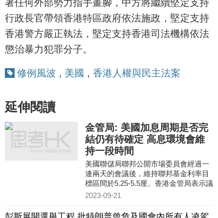
著任何外部勢力指手畫腳，中方將繼續堅定支持
行政長官帶領香港特區政府依法施政，堅定支持
香港警方嚴正執法，堅定支持香港司法機構依法
懲治暴力犯罪分子。
修例風波
,
美國
,
香港人權與民主法案
延伸閱讀
金管局: 美國加息周期是否完
結仍有待確定 高息環境會維
持一段時間
美國聯儲局聯邦公開市場委員會經過一
連兩天的會議後，維持聯邦基金利率目
標區間於5.25-5.5厘。香港金管局表示議
息決定大致符合市場預期。美聯儲強調
2023-09-21
往後的議息決定將繼續取
彭斯展開選舉工程 批特朗普曾危及國會內所有人凌駕