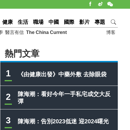
健康
生活
職場
中國
國際
影片
專題
學
醫言有信
The China Current
博客
熱門文章
1
《由健康出發》中藥外敷 去除眼袋
陳海潮：看好今年一手私宅成交大反
2
彈
3
陳海潮：告別2023低迷 迎2024曙光