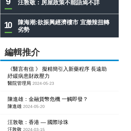
9
汪敦敬：房屋政策不能語焉不詳
陳海潮:欲振興經濟樓市 宜撤辣扭轉
10
劣勢
編輯推介
《醫言有信 》 擬精簡引入新藥程序 長遠助
紓緩病患財政壓力
醫院管理局
2024-05-23
陳進雄：金融貨幣危機 一觸即發？
陳進雄
2024-05-20
汪敦敬：香港 — 國際珍珠
汪敦敬
2024-03-15