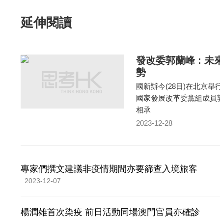
延伸閱讀
發改委郭蘭峰 : 
勢
國新辦今(28日)在北京
國家發展改革委黨組成員
相承
2023-12-28
專家們撰文建議非疫情期間亦要篩查入境旅客
2023-12-07
楊潤雄首次染疫 前日活動同場澳門官員亦確診