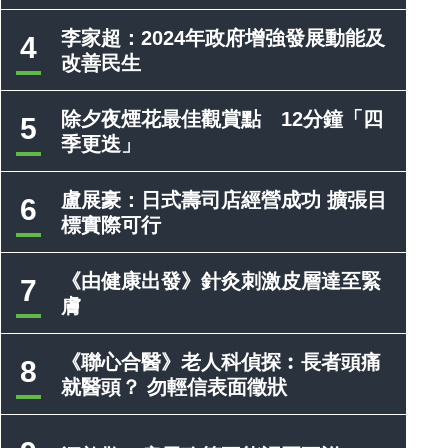
李家超：2024年政府增強發展動能及
4
改善民生
除夕夜煙花最佳觀賞點 12分鐘「四
5
季更迭」
盧展豪：日式壽司店經營成功 擴張目
6
標實際可行
《由健康出發》針灸刺激皮層達至緊
7
膚
《聯心合醫》老人科偵探︰長者頭痛
8
就醫頭？ 勿輕信表面徵狀