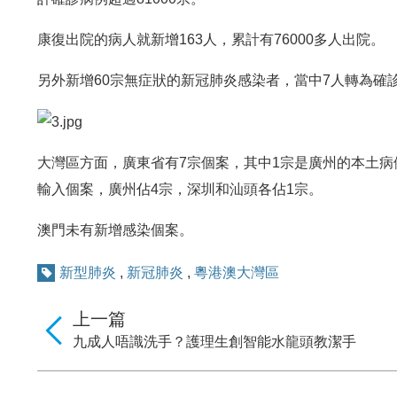
康復出院的病人就新增163人，累計有76000多人出院。
另外新增60宗無症狀的新冠肺炎感染者，當中7人轉為確
大灣區方面，廣東省有7宗個案，其中1宗是廣州的本土病
輸入個案，廣州佔4宗，深圳和汕頭各佔1宗。
澳門未有新增感染個案。
新型肺炎
,
新冠肺炎
,
粵港澳大灣區
上一篇
九成人唔識洗手？護理生創智能水龍頭教潔手