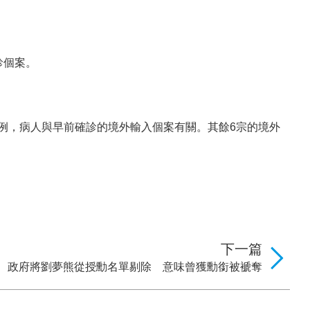
診個案。
例，病人與早前確診的境外輸入個案有關。其餘6宗的境外
下一篇
政府將劉夢熊從授勳名單剔除 意味曾獲勳銜被褫奪