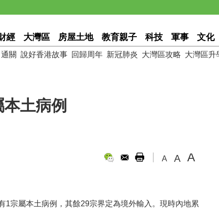
財經
大灣區
房屋土地
教育親子
科技
軍事
文化
通關
說好香港故事
回歸周年
新冠肺炎
大灣區攻略
大灣區升
屬本土病例
A
A
A
有1宗屬本土病例，其餘29宗界定為境外輸入。現時內地累