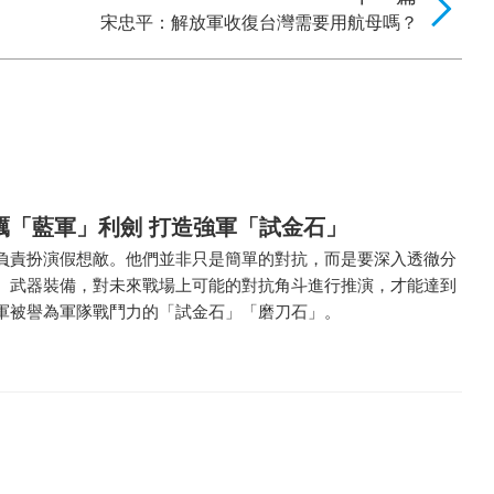
宋忠平：解放軍收復台灣需要用航母嗎？
礪「藍軍」利劍 打造強軍「試金石」
負責扮演假想敵。他們並非只是簡單的對抗，而是要深入透徹分
、武器裝備，對未來戰場上可能的對抗角斗進行推演，才能達到
軍被譽為軍隊戰鬥力的「試金石」「磨刀石」。