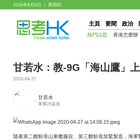
2026年8月6日 ｜ 星期四
主頁
要聞
政治
熱門話題:
香港怎麼辦
甘若水：教-9G「海山鷹」
2020-04-27
甘若水
軍事評論員
隨着第二艘航母山東艦服役、第三艘航母加緊製造，海軍對