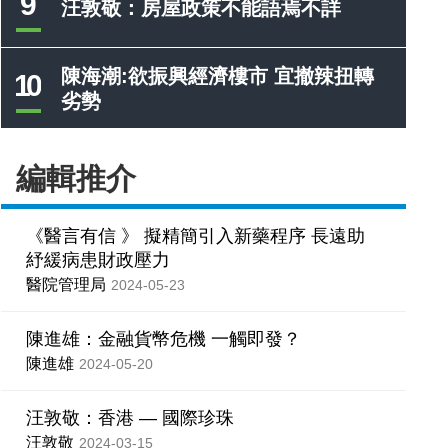
9
汪敦敬：房屋政策不能語焉不詳
陳海潮:欲振興經濟樓市 宜撤辣扭轉
10
劣勢
編輯推介
《醫言有信 》 擬精簡引入新藥程序 長遠助
紓緩病患財政壓力
醫院管理局
2024-05-23
陳進雄：金融貨幣危機 一觸即發？
陳進雄
2024-05-20
汪敦敬：香港 — 國際珍珠
汪敦敬
2024-03-15