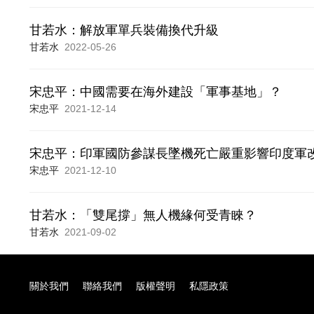
甘若水：解放軍單兵裝備換代升級
甘若水
2022-05-26
宋忠平：中國需要在海外建設「軍事基地」？
宋忠平
2021-12-14
宋忠平：印軍國防參謀長墜機死亡嚴重影響印度軍
宋忠平
2021-12-10
甘若水：「雙尾撐」無人機緣何受青睞？
甘若水
2021-09-02
關於我們
聯絡我們
版權聲明
私隱政策