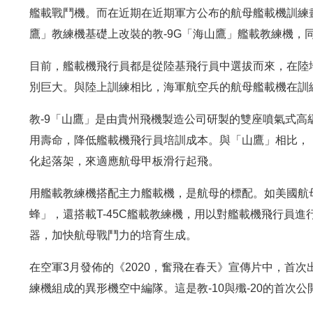
艦載戰鬥機。而在近期在近期軍方公布的航母艦載機訓練
鷹」教練機基礎上改裝的教-9G「海山鷹」艦載教練機，
目前，艦載機飛行員都是從陸基飛行員中選拔而來，在陸
別巨大。與陸上訓練相比，海軍航空兵的航母艦載機在訓
教-9「山鷹」是由貴州飛機製造公司研製的雙座噴氣式高
用壽命，降低艦載機飛行員培訓成本。與「山鷹」相比，
化起落架，來適應航母甲板滑行起飛。
用艦載教練機搭配主力艦載機，是航母的標配。如美國航母
蜂」，還搭載T-45C艦載教練機，用以對艦載機飛行員
器，加快航母戰鬥力的培育生成。
在空軍3月發佈的《2020，奮飛在春天》宣傳片中，首次出現以
練機組成的異形機空中編隊。這是教-10與殲-20的首次