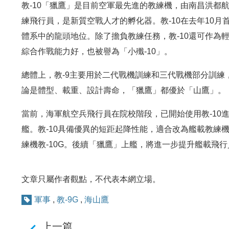
教-10「獵鷹」是目前空軍最先進的教練機，由南昌洪都
練飛行員，是新質空戰人才的孵化器。教-10在去年10
體系中的龍頭地位。除了擔負教練任務，教-10還可作為
綜合作戰能力好，也被譽為「小殲-10」。
總體上，教-9主要用於二代戰機訓練和三代戰機部分訓練
論是體型、載重、設計壽命，「獵鷹」都優於「山鷹」。
當前，海軍航空兵飛行員在院校階段，已開始使用教-10
艦。教-10具備優異的短距起降性能，適合改為艦載教練機
練機教-10G。後續「獵鷹」上艦，將進一步提升艦載飛
文章只屬作者觀點，不代表本網立場。
軍事
,
教-9G
,
海山鷹
上一篇