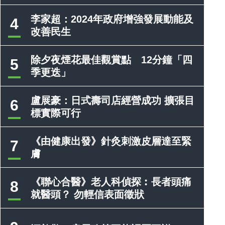
李家超：2024年政府增強發展動能及
4
改善民生
除夕夜煙花最佳觀賞點 12分鐘「四
5
季更迭」
盧展豪：日式壽司店經營成功 擴張目
6
標實際可行
《由健康出發》針灸刺激皮層達至緊
7
膚
《聯心合醫》老人科偵探︰長者頭痛
8
就醫頭？ 勿輕信表面徵狀