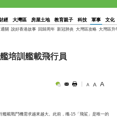
財經
大灣區
房屋土地
教育親子
科技
軍事
文化
通關
說好香港故事
回歸周年
新冠肺炎
大灣區攻略
大灣區升
上艦培訓艦載飛行員
A
A
A
艦載戰鬥機需求越來越大。此前，殲-15「飛鯊」是唯一的