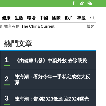
健康
生活
職場
中國
國際
影片
專題
學
醫言有信
The China Current
博客
熱門文章
1
《由健康出發》中藥外敷 去除眼袋
陳海潮：看好今年一手私宅成交大反
2
彈
3
陳海潮：告別2023低迷 迎2024曙光