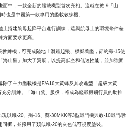
畫面中，一款全新的艦載機型首次亮相。這就在教-9「山
同時也是中國第一款專用的艦載教練機。
地上搭建航母起降平台進行訓練，這與航母上的環境條件差
練方面要求更高。
級教練機，可完成陸地上滑躍起飛、模擬着艦，節約殲-15使
「海山鷹」加大了翼展，以提高低空和低速性能，並加強固
除了主力艦載機是F/A18大黃蜂及其改進型「超級大黃
進行充分訓練。「海山鷹」服役，將成為艦載機飛行員的助推
殲-20、殲-16、蘇-30MKK等3型戰鬥機與教-10戰鬥/教
公開同框，並採用了類似殲-20的灰色低可視度塗裝。