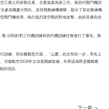
航空工業公司研製生產。主要負責為第三代、第四代戰鬥機訓
月首次參加國慶大閱兵，並領飛教練機梯隊，顯示了其在教練機
輕型戰鬥機使用，執行低烈度空戰和對地攻擊。由於其優良的
，教-10則針對三代機訓練和四代機訓練任務進行了優化。無
進行訓練。而在艦載型方面，「山鷹」此次領先一步，率先上
。洪都航空2018年立項某關鍵裝備，外界認為即是艦載教
行員的培訓。
下一篇