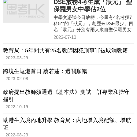
DSE放榜4考生成「狀元」 聖
保羅男女中學佔2位
中學文憑試今日放榜，今屆有4名考獲7
科5**的「狀元」，創歷來DSE最少。四
名「狀元」分別有兩人來自聖保羅男女
中學，一人來自皇仁書院，一人來自德
2023-07-19
望學校。其中3人在數學延伸部分亦取得
5**，躋身為「超級狀元」。
教育局：5年間共有25名教師因犯刑事罪被取消教籍
2023-03-29
跨境生返港首日 蔡若蓮：過關順暢
2023-02-08
政府提出教師須通過《基本法》測試 訂專業和操守
指引
2022-10-19
助港生入境內地升學 教育局：內地增入境配額、增航
班
2022-08-23