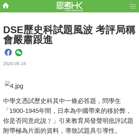
DSE歷史科試題風波 考評局稱
會嚴肅跟進
2020-05-15
中學文憑試歷史科其中一條必答題，問學生
「1900-1945年間，日本為中國帶來的移於弊，
你是否同意此說﹖」引來教育局發聲明批評試題
附帶極為片面的資料，導致試題具引導性。