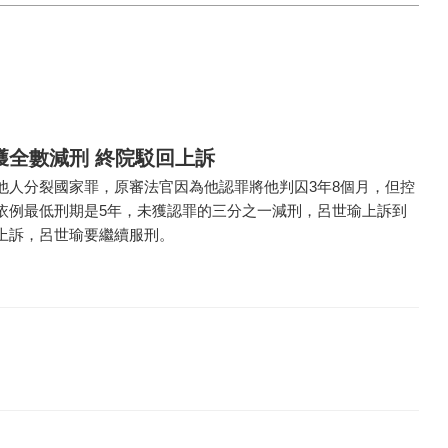
獲全數減刑 終院駁回上訴
他人分裂國家罪，原審法官因為他認罪將他判囚3年8個月，但控
依例最低刑期是5年，未獲認罪的三分之一減刑，呂世瑜上訴到
上訴，呂世瑜要繼續服刑。