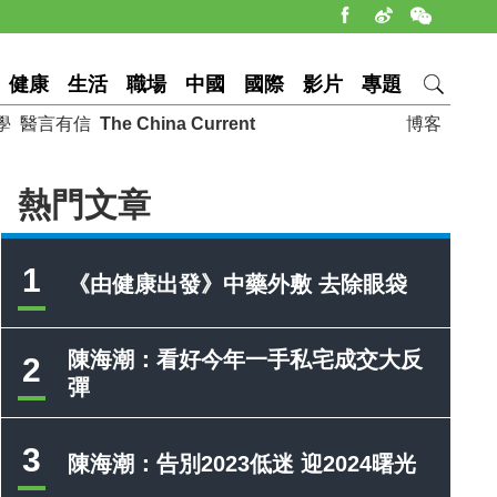
健康
生活
職場
中國
國際
影片
專題
學
醫言有信
The China Current
博客
熱門文章
1
《由健康出發》中藥外敷 去除眼袋
陳海潮：看好今年一手私宅成交大反
2
彈
3
陳海潮：告別2023低迷 迎2024曙光