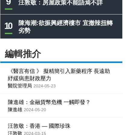
9
汪敦敬：房屋政策不能語焉不詳
陳海潮:欲振興經濟樓市 宜撤辣扭轉
10
劣勢
編輯推介
《醫言有信 》 擬精簡引入新藥程序 長遠助
紓緩病患財政壓力
醫院管理局
2024-05-23
陳進雄：金融貨幣危機 一觸即發？
陳進雄
2024-05-20
汪敦敬：香港 — 國際珍珠
汪敦敬
2024-03-15