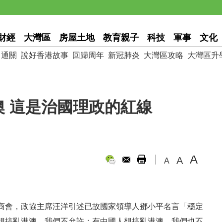
財經
大灣區
房屋土地
教育親子
科技
軍事
文化
通關
說好香港故事
回歸周年
新冠肺炎
大灣區攻略
大灣區升
 這是治國理政的紅線
A
A
A
商會，政協主席汪洋引述已故國家領導人鄧小平名言「穩定
想搞亂港澳，我們不允許；有中國人想搞亂港澳，我們也不