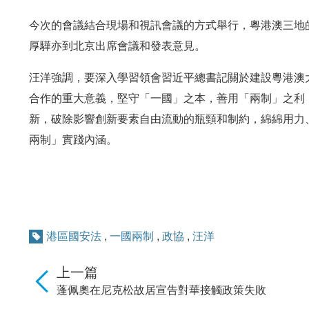
今次的會議結合現場和視訊會議的方式舉行，粵港澳三地的
厚驊亦到北京出席會議和發表意見。
汪洋強調，要深入學習領會習近平總書記關於建設粵港澳
合作的重大意義，堅守「一國」之本，善用「兩制」之利
新，破除影響創新要素自由流動的瓶頸和制約，綿綿用力
兩制」實踐內涵。
港區國安法
,
一國兩制
,
政協
,
汪洋
上一篇
蓬佩奧在尼克松故居宣告對華接觸政策失敗