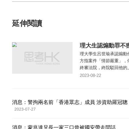
延伸閱讀
理大生認煽動罪不
理大學生呂世瑜承認煽動
方指案件「情節嚴重」，
終審法院，終院駁回他的
2023-08-22
消息：警拘兩名前「香港眾志」成員 涉資助羅冠聰
2023-07-27
消息：蒙兆達兄長一家三口曾被國安帶走問話