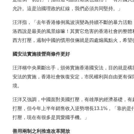
允許。這是治國理政的紅線，我們必須共同堅持。」
汪洋指，「去年香港修例風波演變為持續不斷的暴力活動
洛西說是最美的風景線嘛！其實它危害的香港社會的整體
西方打壓，遏制中國的慣用伎倆就是四處煽風點火，希望
國安法實施後營商條件更好
汪洋稱中央果斷出手，頒佈實施香港國安法，目的就是構
安法的實施，香港社會恢復安定，市民權利與自由更有保
境。
汪洋又強調，中國面對美國打壓，有雄厚的經濟基礎，有
打壓，但今年上半年銷售收入逆勢增長13.1%，「靠的
打壓，現在有很多是買愛國手機。」
善用兩制之利推進改革開放