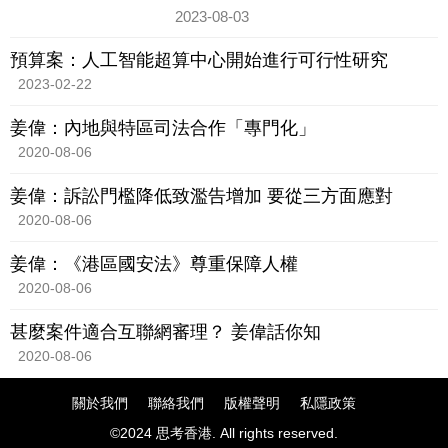
每月有20個使用限額。
2023-08-03
預算案：人工智能超算中心開始進行可行性研究
2023-02-22
姜偉：內地與特區司法合作「專門化」
2020-08-06
姜偉：訴訟門檻降低致濫告增加 要從三方面應對
2020-08-06
姜偉：《港區國安法》尊重保障人權
2020-08-06
甚麼案件適合互聯網審理？ 姜偉話你知
2020-08-06
關於我們
聯絡我們
版權聲明
私隱政策
©2024 思考香港. All rights reserved.