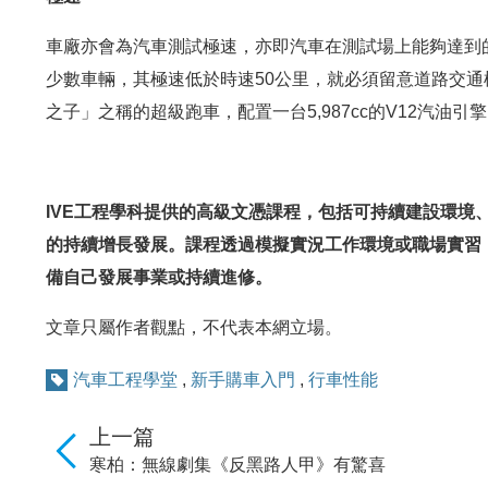
車廠亦會為汽車測試極速，亦即汽車在測試場上能夠達到
少數車輛，其極速低於時速50公里，就必須留意道路交通
之子」之稱的超級跑車，配置一台5,987cc的V12汽油
IVE工程學科提供的高級文憑課程，包括可持續建設環境
的持續增長發展。課程透過模擬實況工作環境或職場實習
備自己發展事業或持續進修。
文章只屬作者觀點，不代表本網立場。
汽車工程學堂
,
新手購車入門
,
行車性能
上一篇
寒柏：無線劇集《反黑路人甲》有驚喜