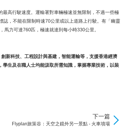
的最高行駛速度。運輸署對車輛極速並無限制，不過一些極
標誌，不能在限制時速70公里或以上道路上行駛。有「幽靈
引擎，馬力可達760匹，極速就達到每小時330公里。
、創新科技、工程設計與基建，智能運輸等，支援香港經濟
，學生及在職人士均能汲取所需知識，掌握專業技術，以裝
下一篇
Flyplan旅策谷：天空之鏡外另一景點 - 火車墳場