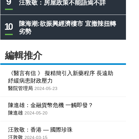
9
汪敦敬：房屋政策不能語焉不詳
陳海潮:欲振興經濟樓市 宜撤辣扭轉
10
劣勢
編輯推介
《醫言有信 》 擬精簡引入新藥程序 長遠助
紓緩病患財政壓力
醫院管理局
2024-05-23
陳進雄：金融貨幣危機 一觸即發？
陳進雄
2024-05-20
汪敦敬：香港 — 國際珍珠
汪敦敬
2024-03-15