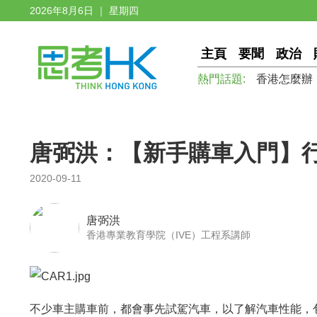
2026年8月6日 ｜ 星期四
主頁
要聞
政治
熱門話題:
香港怎麼辦
唐弼洪：【新手購車入門】
2020-09-11
唐弼洪
香港專業教育學院（IVE）工程系講師
不少車主購車前，都會事先試駕汽車，以了解汽車性能，