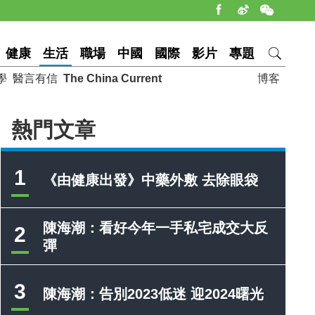
健康
生活
職場
中國
國際
影片
專題
學
醫言有信
The China Current
博客
熱門文章
1
《由健康出發》中藥外敷 去除眼袋
陳海潮：看好今年一手私宅成交大反
2
彈
3
陳海潮：告別2023低迷 迎2024曙光