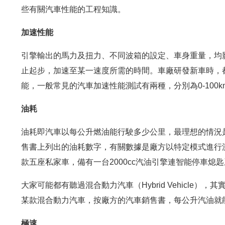
些有關汽車性能的工程知識。
加速性能
引擎輸出的馬力及扭力、不同波箱的設定、車身重量，均
止起步，加速至某一速度所需的時間。車廠研發新車時，
能，一般常見的汽車加速性能測試有兩種，分別為0-100km/hr 或0
油耗
油耗即汽車以每公升燃油能行駛多少公里，最理想的情況
售書上列出的油耗數字，有關數據是廠方以特定模式進行
款五座私家車，備有一台2000cc汽油引擎連智能停車熄
大家可能都有聽過混合動力汽車（Hybrid Vehicle
某款混合動力汽車，按廠方的汽車銷售書，每公升汽油就能
極速