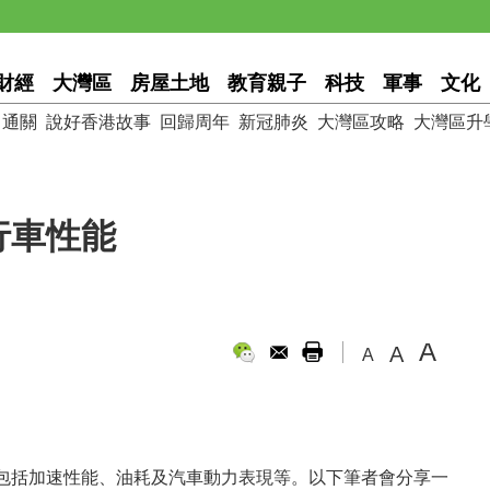
財經
大灣區
房屋土地
教育親子
科技
軍事
文化
通關
說好香港故事
回歸周年
新冠肺炎
大灣區攻略
大灣區升
行車性能
A
A
A
包括加速性能、油耗及汽車動力表現等。以下筆者會分享一