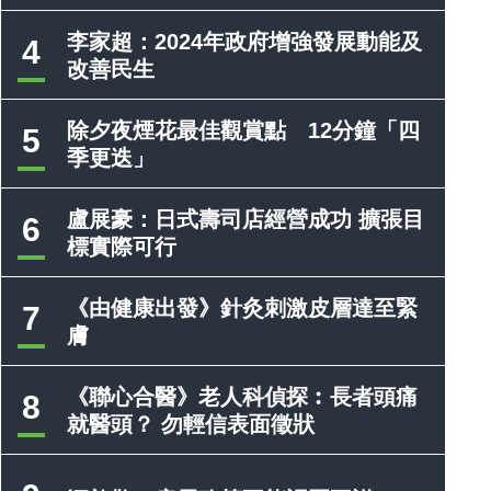
李家超：2024年政府增強發展動能及
4
改善民生
除夕夜煙花最佳觀賞點 12分鐘「四
5
季更迭」
盧展豪：日式壽司店經營成功 擴張目
6
標實際可行
《由健康出發》針灸刺激皮層達至緊
7
膚
《聯心合醫》老人科偵探︰長者頭痛
8
就醫頭？ 勿輕信表面徵狀