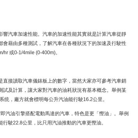
影響汽車加速性能。汽車的加速性能其實就是計算汽車從靜
都會藉由多種測試，了解汽車在各種狀況下的加速及行駛性
-1/4mile (0-400m)。
是直接讀取汽車儀錶板上的數字，當然大家亦可參考汽車銷
測試及計算，讓大家對汽車的油耗狀況有基本概念。舉例某
匙系统，廠方就會標明每公升汽油能行駛16.2公里。
），其實即汽油引擎搭配電動馬達的汽車，特色是更「慳油」。舉例
行駛22.8公里，比只用汽油推動的汽車更慳油。